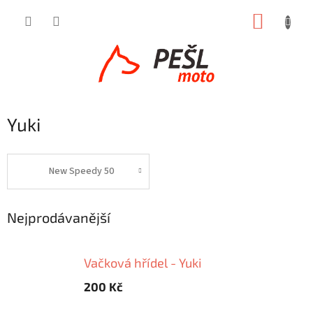
Přejít
NÁKUP
na
obsah
KOŠÍK
Yuki
New Speedy 50
Nejprodávanější
Vačková hřídel - Yuki
200 Kč