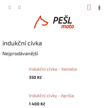
Přejít
NÁKUP
na
obsah
KOŠÍK
indukční cívka
Nejprodávanější
Indukční cívka - Yamaha
350 Kč
Indukční cívky - Aprilia
1 400 Kč