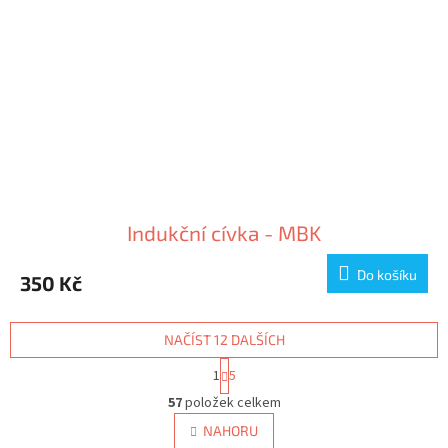
Indukční cívka - MBK
Do košíku
350 Kč
NAČÍST 12 DALŠÍCH
S
1
5
t
O
r
57
položek celkem
v
á
l
NAHORU
n