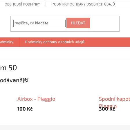
OBCHODNÍ PODMÍNKY
PODMÍNKY OCHRANY OSOBNÍCH ÚDAJŮ
HLEDAT
odmínky
Podmínky ochrany osobních údajů
rm 50
odávanější
Airbox - Piaggio
Spodní kapot
Piaggio
100 Kč
300 Kč