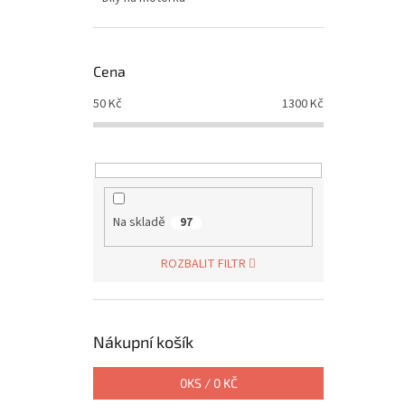
Cena
50
Kč
1300
Kč
Na skladě
97
ROZBALIT FILTR
Nákupní košík
0
KS /
0 KČ