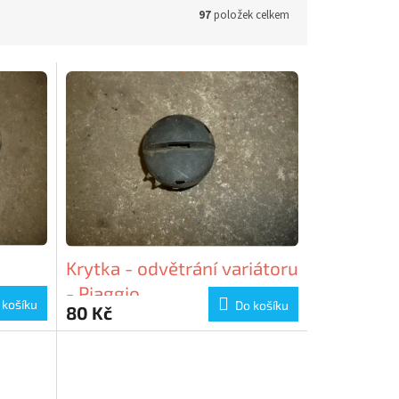
97
položek celkem
Krytka - odvětrání variátoru
o
- Piaggio
 košíku
Do košíku
80 Kč