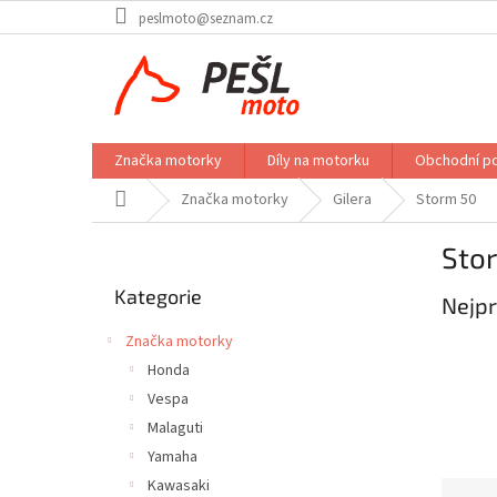
Přejít
peslmoto@seznam.cz
na
obsah
Značka motorky
Díly na motorku
Obchodní p
Domů
Značka motorky
Gilera
Storm 50
P
Sto
o
Přeskočit
s
Kategorie
kategorie
Nejpr
t
r
Značka motorky
a
Honda
n
Vespa
n
í
Malaguti
p
Yamaha
a
Kawasaki
Ř