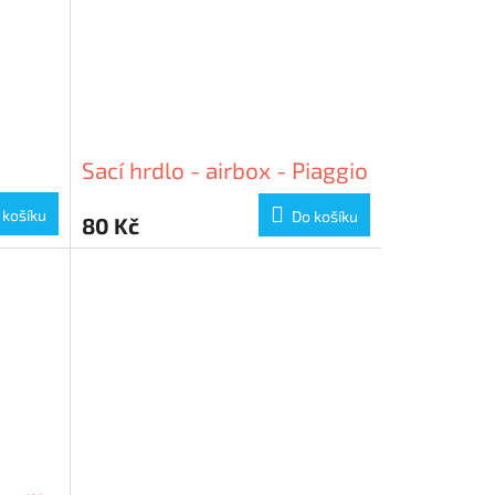
Sací hrdlo - airbox - Piaggio
 košíku
Do košíku
80 Kč