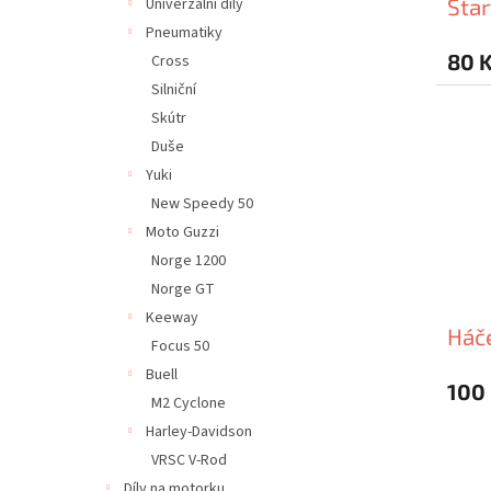
Star
Univerzální díly
Pneumatiky
80 
Cross
Silniční
Skútr
Duše
Yuki
New Speedy 50
Moto Guzzi
Norge 1200
Norge GT
Keeway
Háče
Focus 50
Buell
100
M2 Cyclone
Harley-Davidson
VRSC V-Rod
Díly na motorku