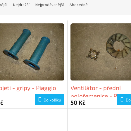
nější
Nejdražší
Nejprodávanější
Abecedně
jeti - gripy - Piaggio
Ventilátor - přední
polořemenice - Piaggi
Do košíku
Do
Kč
50 Kč