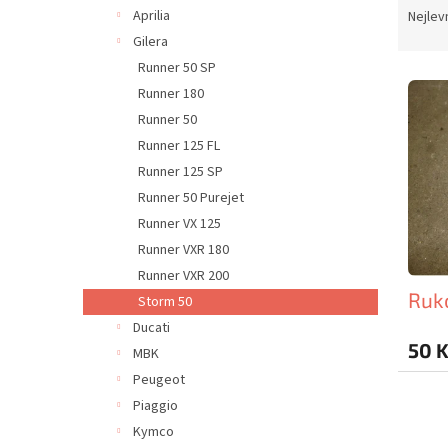
n
a
Aprilia
Nejlev
e
z
Gilera
l
e
Runner 50 SP
V
n
Runner 180
ý
í
Runner 50
p
p
i
r
Runner 125 FL
s
o
Runner 125 SP
p
d
Runner 50 Purejet
r
u
Runner VX 125
o
k
Runner VXR 180
d
t
Runner VXR 200
u
ů
Ruko
k
Storm 50
t
Ducati
ů
50 
MBK
Peugeot
Piaggio
Kymco