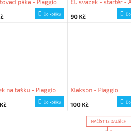
tovací páka - Piaggio
El. svazek - startér - A
Do košíku
Do
Kč
90 Kč
k na tašku - Piaggio
Klakson - Piaggio
Do košíku
Do
 Kč
100 Kč
NAČÍST 12 DALŠÍCH
S