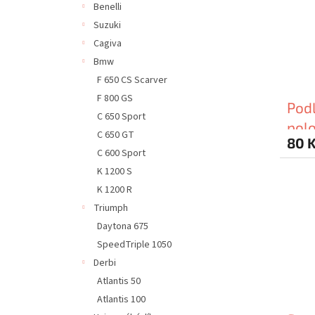
Benelli
Suzuki
Cagiva
Bmw
F 650 CS Scarver
F 800 GS
Pod
C 650 Sport
polo
C 650 GT
80 
Piag
C 600 Sport
K 1200 S
K 1200 R
Triumph
Daytona 675
SpeedTriple 1050
Derbi
Atlantis 50
Atlantis 100