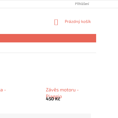
Přihlášení
NÁKUPNÍ
Prázdný košík
KOŠÍK
a -
Závěs motoru -
Piaggio
450 Kč