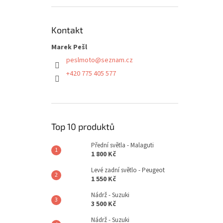
Kontakt
Marek Pešl
peslmoto
@
seznam.cz
+420 775 405 577
Top 10 produktů
Přední světla - Malaguti
1 800 Kč
Levé zadní světlo - Peugeot
1 550 Kč
Nádrž - Suzuki
3 500 Kč
Nádrž - Suzuki