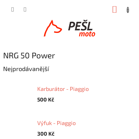
Přejít
NÁKUP
na
obsah
KOŠÍK
NRG 50 Power
Nejprodávanější
Karburátor - Piaggio
500 Kč
Výfuk - Piaggio
300 Kč