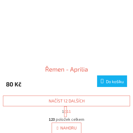
Řemen - Aprilia
Do košíku
80 Kč
NAČÍST 12 DALŠÍCH
S
1
11
t
O
r
123
položek celkem
v
á
l
NAHORU
n