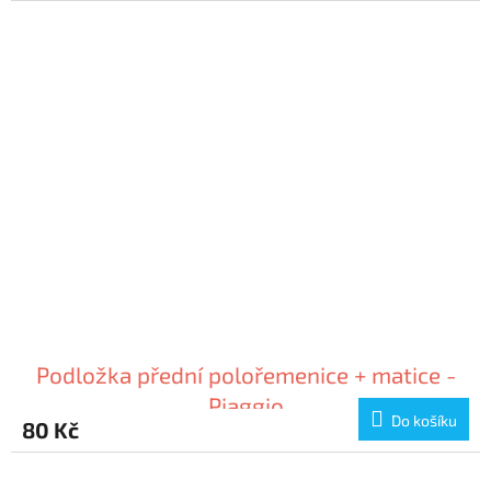
Podložka přední polořemenice + matice -
Piaggio
Do košíku
80 Kč