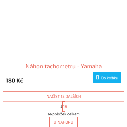
Náhon tachometru - Yamaha
Do košíku
180 Kč
NAČÍST 12 DALŠÍCH
S
1
6
t
O
r
66
položek celkem
v
á
l
NAHORU
n