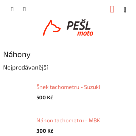
Přejít
NÁKUP
na
obsah
KOŠÍK
Náhony
Nejprodávanější
Šnek tachometru - Suzuki
500 Kč
Náhon tachometru - MBK
300 Kč