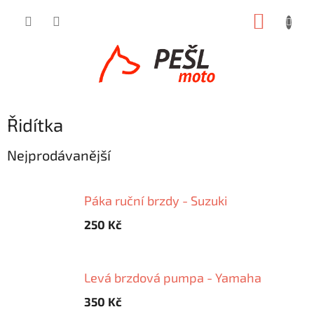
Přejít
NÁKUP
na
obsah
KOŠÍK
Řidítka
Nejprodávanější
Páka ruční brzdy - Suzuki
250 Kč
Levá brzdová pumpa - Yamaha
350 Kč