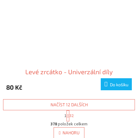
Levé zrcátko - Univerzální díly
Do košíku
80 Kč
NAČÍST 12 DALŠÍCH
S
1
32
t
O
r
378
položek celkem
v
á
l
NAHORU
n