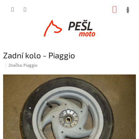
Přejít
NÁKUP
na
obsah
KOŠÍK
Zadní kolo - Piaggio
Značka:
Piaggio