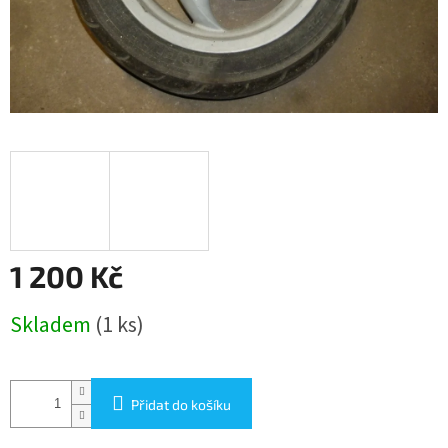
1 200 Kč
Měrná
Skladem
(1 ks)
cena:
Přidat do košíku