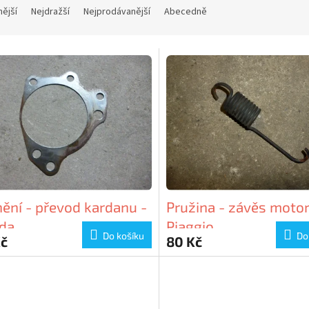
nější
Nejdražší
Nejprodávanější
Abecedně
ění - převod kardanu -
Pružina - závěs motor
da
Piaggio
Do košíku
Do
Kč
80 Kč