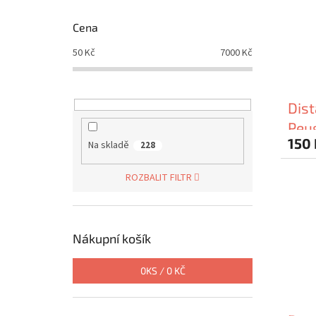
Cena
50
Kč
7000
Kč
Dist
Peu
150 
Na skladě
228
ROZBALIT FILTR
Nákupní košík
0
KS /
0 KČ