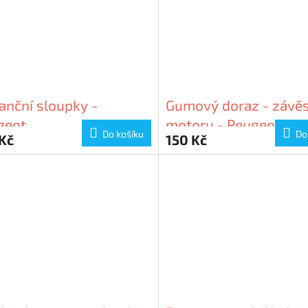
anční sloupky -
Gumový doraz - závě
geot
motoru - Peugeot
Do košíku
Do
Kč
150 Kč