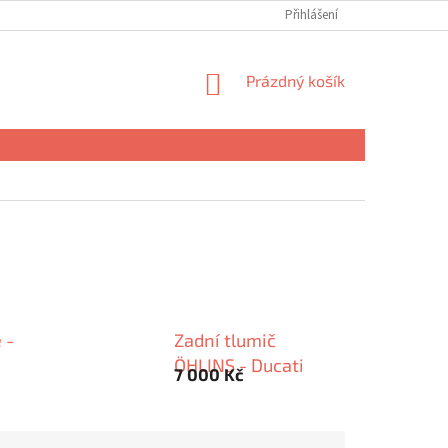
Přihlášení
NÁKUPNÍ
Prázdný košík
KOŠÍK
 -
Zadní tlumič
ÖHLINS - Ducati
7 000 Kč