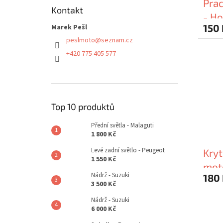
Pra
Kontakt
- H
150 
Marek Pešl
peslmoto
@
seznam.cz
+420 775 405 577
Top 10 produktů
Přední světla - Malaguti
1 800 Kč
Levé zadní světlo - Peugeot
Kryt
1 550 Kč
moto
Nádrž - Suzuki
180
3 500 Kč
Nádrž - Suzuki
6 000 Kč