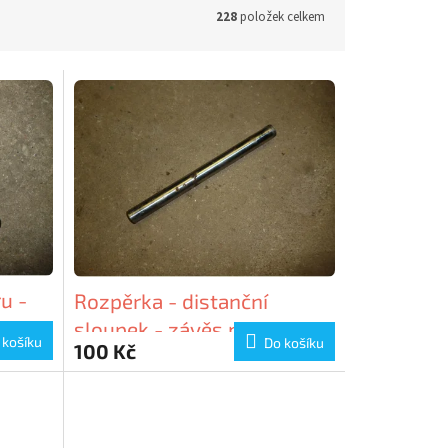
228
položek celkem
u -
Rozpěrka - distanční
sloupek - závěs motoru -
 košíku
Do košíku
100 Kč
Peugeot