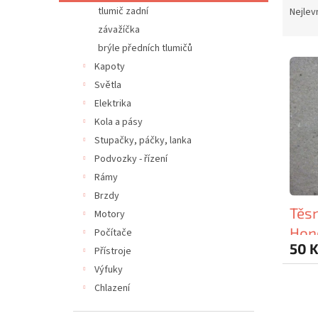
n
a
tlumič zadní
Nejlev
e
z
závažíčka
l
e
brýle předních tlumičů
V
n
Kapoty
ý
í
Světla
p
p
i
r
Elektrika
s
o
Kola a pásy
p
d
Stupačky, páčky, lanka
r
u
Podvozky - řízení
o
k
Rámy
d
t
Brzdy
u
ů
Těsn
k
Motory
t
Hon
Počítače
ů
50 
Přístroje
Výfuky
Chlazení