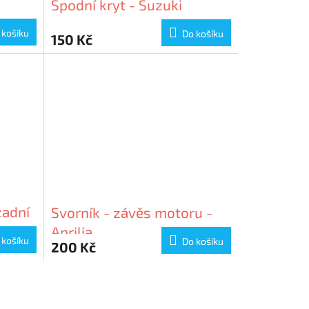
Spodní kryt - Suzuki
 košíku
Do košíku
150 Kč
zadní
Svorník - závěs motoru -
Aprilia
 košíku
Do košíku
200 Kč