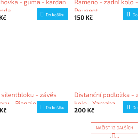
chovka - guma - kardan
Rameno - zadní kolo -
onda
Peugeot
Do košíku
Do
Kč
150 Kč
 silentbloku - závěs
Distanční podložka - 
ru - Piaggio
kolo - Yamaha
Do košíku
Do
 Kč
200 Kč
NAČÍST 12 DALŠÍCH
S