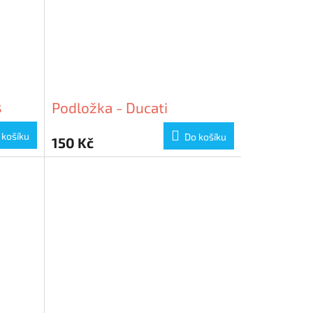
s
Podložka - Ducati
 košíku
Do košíku
150 Kč