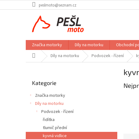
Přejít
peslmoto@seznam.cz
na
obsah
Značka motorky
Díly na motorku
Obchodní p
Domů
Díly na motorku
Podvozek - řízení
k
P
kyvn
o
Přeskočit
s
Kategorie
kategorie
Nejpr
t
r
Značka motorky
a
Díly na motorku
n
Podvozek - řízení
n
í
řidítka
p
tlumič přední
a
kyvná vidlice
Ř