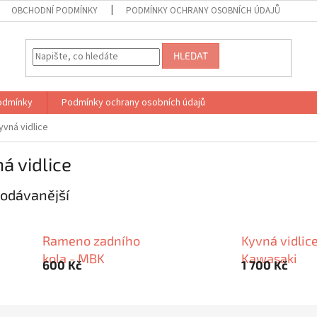
OBCHODNÍ PODMÍNKY
PODMÍNKY OCHRANY OSOBNÍCH ÚDAJŮ
HLEDAT
odmínky
Podmínky ochrany osobních údajů
yvná vidlice
á vidlice
odávanější
Rameno zadního
Kyvná vidlice
kola - MBK
Kawasaki
600 Kč
1 700 Kč