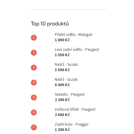
Top 10 produktů
Přední světla - Malaguti
1 800 Kč
Levé zadní světlo - Peugeot
1 550 Kč
Nádrž - Suzuki
3 500 Kč
Nádrž - Suzuki
6 000 Kč
Sedadlo - Peugeot
2 200 Kč
Vačková hřídel - Peugeot
2 600 Kč
Zadní kolo - Piaggio
1 200 Kč