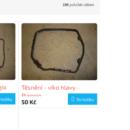
295
položek celkem
gio
Těsnění - víko hlavy -
Piaggio
 košíku
Do košíku
50 Kč