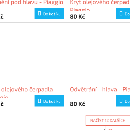
ění pod hlavu - Piaggio
Kryt olejového čerpad
Piaggio
Do košíku
Do
Kč
80 Kč
 olejového čerpadla -
Odvětrání - hlava - Pi
gio
Do košíku
Do
Kč
80 Kč
NAČÍST 12 DALŠÍCH
S