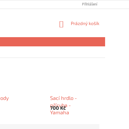
Přihlášení
NÁKUPNÍ
Prázdný košík
KOŠÍK
vody
Sací hrdlo -
příruba -
700 Kč
Yamaha