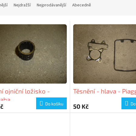
nější
Nejdražší
Nejprodávanější
Abecedně
í ojniční ložisko -
Těsnění - hlava - Piag
aha
Do košíku
Do
Kč
50 Kč