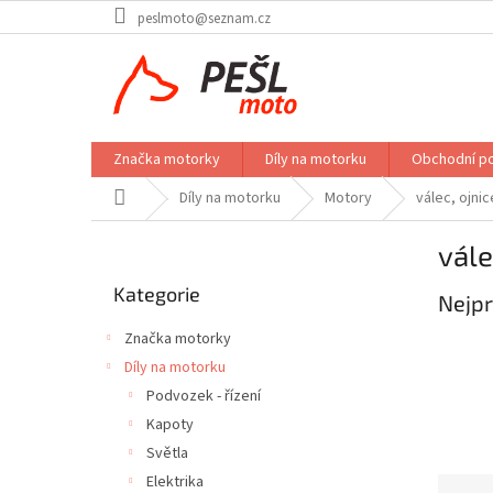
Přejít
peslmoto@seznam.cz
na
obsah
Značka motorky
Díly na motorku
Obchodní p
Domů
Díly na motorku
Motory
válec, ojnic
P
vále
o
Přeskočit
s
Kategorie
kategorie
Nejpr
t
r
Značka motorky
a
Díly na motorku
n
Podvozek - řízení
n
í
Kapoty
p
Světla
a
Elektrika
Ř