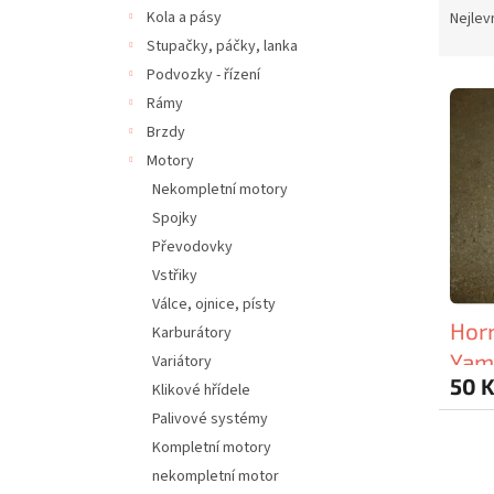
n
a
Kola a pásy
Nejlev
e
z
Stupačky, páčky, lanka
l
e
Podvozky - řízení
V
n
Rámy
ý
í
Brzdy
p
p
i
r
Motory
s
o
Nekompletní motory
p
d
Spojky
r
u
Převodovky
o
k
Vstřiky
d
t
Válce, ojnice, písty
u
ů
Horn
k
Karburátory
t
Yam
Variátory
ů
50 
Klikové hřídele
Palivové systémy
Kompletní motory
nekompletní motor