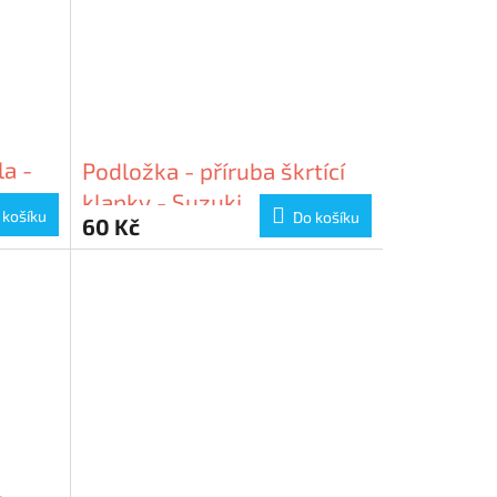
la -
Podložka - příruba škrtící
klapky - Suzuki
 košíku
Do košíku
60 Kč