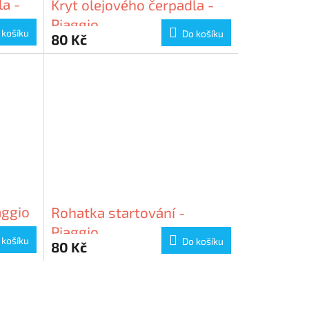
la -
Kryt olejového čerpadla -
Piaggio
 košíku
Do košíku
80 Kč
aggio
Rohatka startování -
Piaggio
 košíku
Do košíku
80 Kč