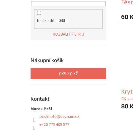
Těsn
60 
Na skladě
295
ROZBALIT FILTR
Nákupní košík
0
KS /
0 KČ
Kryt
Kontakt
Piag
80 
Marek Pešl
peslmoto
@
seznam.cz
+420 775 405 577