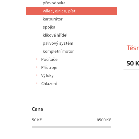
převodovka
válec, ojnice, píst
karburátor
spojka
kliková hřídel
palivový systém
Těsn
kompletní motor
Počítače
50 
Přístroje
Výfuky
Chlazení
Cena
50
Kč
8500
Kč