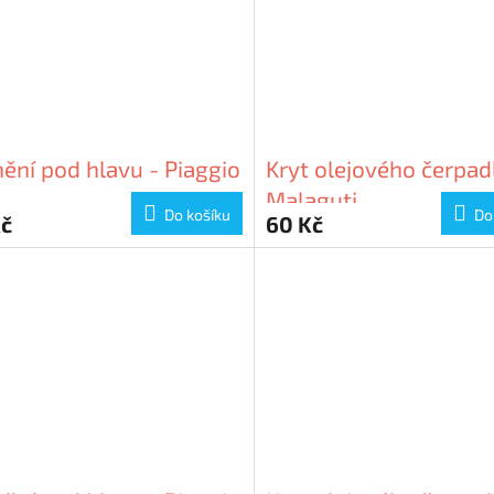
ění pod hlavu - Piaggio
Kryt olejového čerpad
Malaguti
Do košíku
Do
Kč
60 Kč