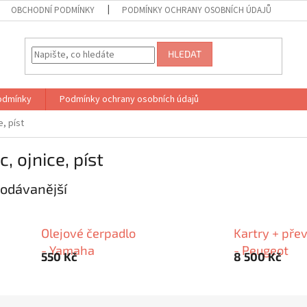
OBCHODNÍ PODMÍNKY
PODMÍNKY OCHRANY OSOBNÍCH ÚDAJŮ
HLEDAT
odmínky
Podmínky ochrany osobních údajů
e, píst
c, ojnice, píst
odávanější
Olejové čerpadlo
Kartry + pře
- Yamaha
- Peugeot
550 Kč
8 500 Kč