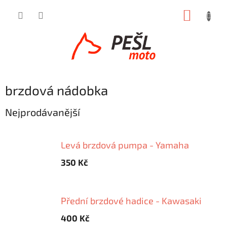
Přejít
NÁKUP
na
obsah
KOŠÍK
brzdová nádobka
Nejprodávanější
Levá brzdová pumpa - Yamaha
350 Kč
Přední brzdové hadice - Kawasaki
400 Kč