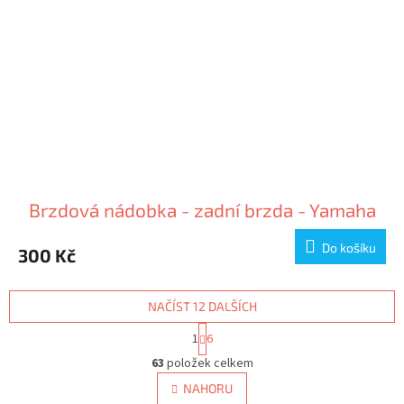
Brzdová nádobka - zadní brzda - Yamaha
Do košíku
300 Kč
NAČÍST 12 DALŠÍCH
S
1
6
t
O
r
63
položek celkem
v
á
l
NAHORU
n