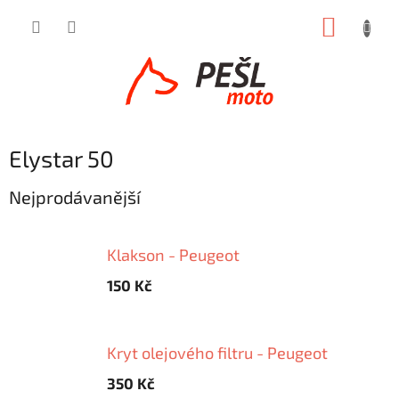
Přejít
NÁKUP
na
obsah
KOŠÍK
Elystar 50
Nejprodávanější
Klakson - Peugeot
150 Kč
Kryt olejového filtru - Peugeot
350 Kč