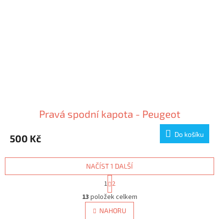
Pravá spodní kapota - Peugeot
Do košíku
500 Kč
NAČÍST 1 DALŠÍ
S
1
2
t
O
r
13
položek celkem
v
á
l
NAHORU
n