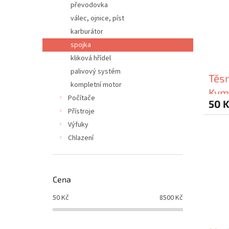
převodovka
válec, ojnice, píst
karburátor
spojka
kliková hřídel
palivový systém
Těsn
kompletní motor
Kym
Počítače
50 
Přístroje
Výfuky
Chlazení
Cena
50
Kč
8500
Kč