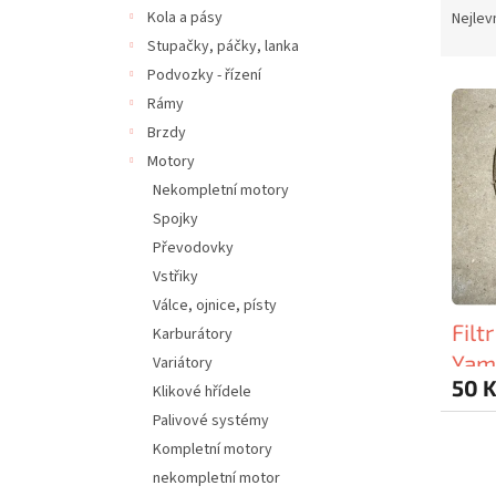
n
a
Kola a pásy
Nejlev
e
z
Stupačky, páčky, lanka
l
e
Podvozky - řízení
V
n
Rámy
ý
í
Brzdy
p
p
i
r
Motory
s
o
Nekompletní motory
p
d
Spojky
r
u
Převodovky
o
k
Vstřiky
d
t
Válce, ojnice, písty
u
ů
Filt
k
Karburátory
t
Yam
Variátory
ů
50 
Klikové hřídele
Palivové systémy
Kompletní motory
nekompletní motor