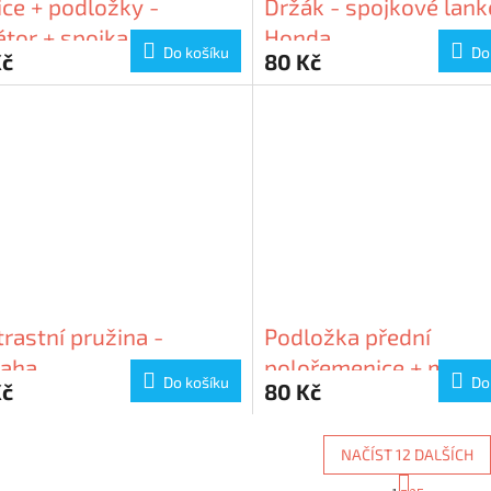
ce + podložky -
Držák - spojkové lank
átor + spojka - Suzuki
Honda
Do košíku
Do
Kč
80 Kč
rastní pružina -
Podložka přední
aha
polořemenice + matice
Do košíku
Do
Kč
80 Kč
Piaggio
NAČÍST 12 DALŠÍCH
S