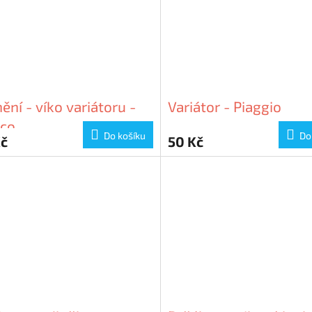
ění - víko variátoru -
Variátor - Piaggio
co
Do košíku
Do
Kč
50 Kč