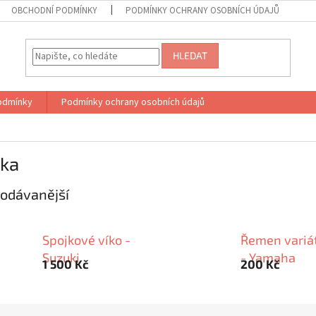
OBCHODNÍ PODMÍNKY
PODMÍNKY OCHRANY OSOBNÍCH ÚDAJŮ
HLEDAT
odmínky
Podmínky ochrany osobních údajů
jka
odávanější
Spojkové víko -
Řemen variá
Suzuki
- Yamaha
1 500 Kč
200 Kč