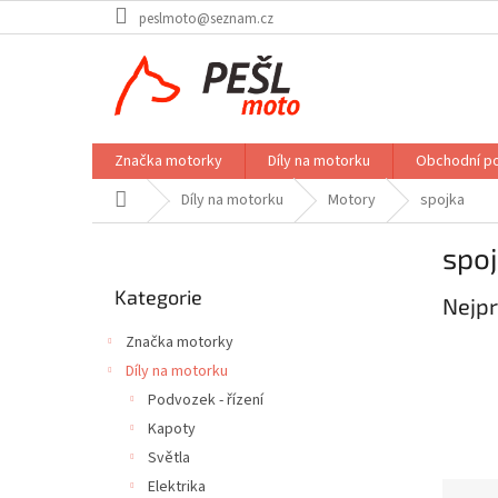
Přejít
peslmoto@seznam.cz
na
obsah
Značka motorky
Díly na motorku
Obchodní p
Domů
Díly na motorku
Motory
spojka
P
spo
o
Přeskočit
s
Kategorie
kategorie
Nejpr
t
r
Značka motorky
a
Díly na motorku
n
Podvozek - řízení
n
í
Kapoty
p
Světla
a
Elektrika
Ř