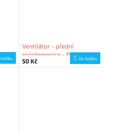
Ventilátor - přední
polořemenice - Piaggio
 košíku
Do košíku
50 Kč