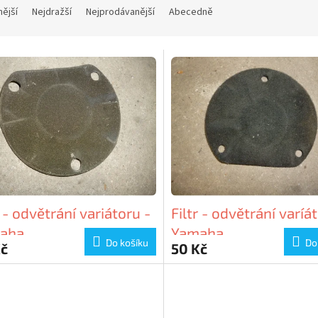
nější
Nejdražší
Nejprodávanější
Abecedně
r - odvětrání variátoru -
Filtr - odvětrání varíá
aha
Yamaha
Do košíku
Do
Kč
50 Kč