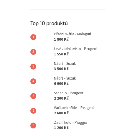
Top 10 produktů
Přední světla - Malaguti
1 800 Kč
Levé zadní světlo - Peugeot
1 550 Kč
Nádrž - Suzuki
3 500 Kč
Nádrž - Suzuki
6 000 Kč
Sedadlo - Peugeot
2 200 Kč
Vačková hřídel - Peugeot
2 600 Kč
Zadní kolo - Piaggio
1 200 Kč