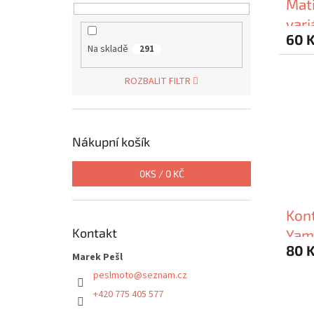
Mati
vari
60 
Na skladě
291
ROZBALIT FILTR
Nákupní košík
0
KS /
0 KČ
Kont
Kontakt
Yam
80 
Marek Pešl
peslmoto
@
seznam.cz
+420 775 405 577