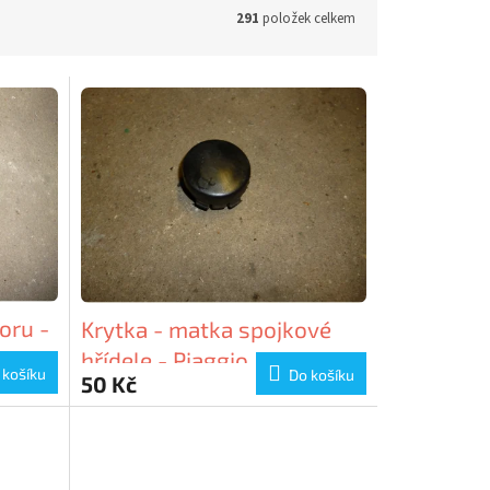
291
položek celkem
toru -
Krytka - matka spojkové
hřídele - Piaggio
 košíku
Do košíku
50 Kč