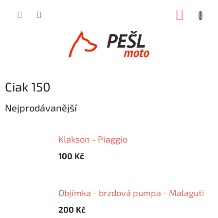
Přejít
NÁKUP
na
obsah
KOŠÍK
Ciak 150
Nejprodávanější
Klakson - Piaggio
100 Kč
Objímka - brzdová pumpa - Malaguti
200 Kč