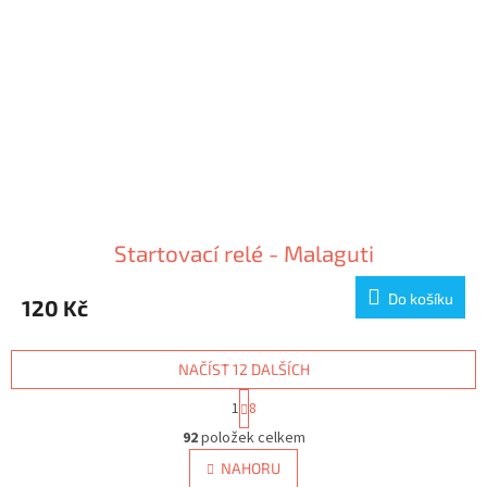
Startovací relé - Malaguti
Do košíku
120 Kč
NAČÍST 12 DALŠÍCH
S
1
8
t
O
r
92
položek celkem
v
á
l
NAHORU
n