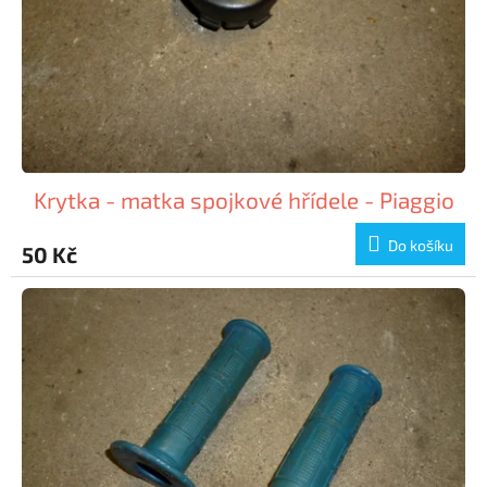
o
d
u
k
t
ů
Krytka - matka spojkové hřídele - Piaggio
Do košíku
50 Kč