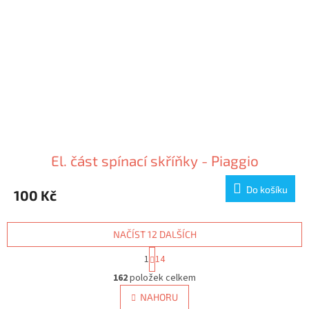
El. část spínací skříňky - Piaggio
Do košíku
100 Kč
NAČÍST 12 DALŠÍCH
S
1
14
t
O
r
162
položek celkem
v
á
l
NAHORU
n