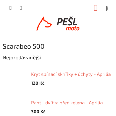
Přejít
NÁKUP
na
obsah
KOŠÍK
Scarabeo 500
Nejprodávanější
Kryt spínací skříňky + úchyty - Aprilia
120 Kč
Pant - dvířka před kolena - Aprilia
300 Kč