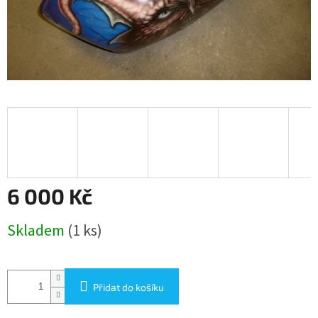
6 000 Kč
Měrná
Skladem
(1 ks)
cena:
Přidat do košíku