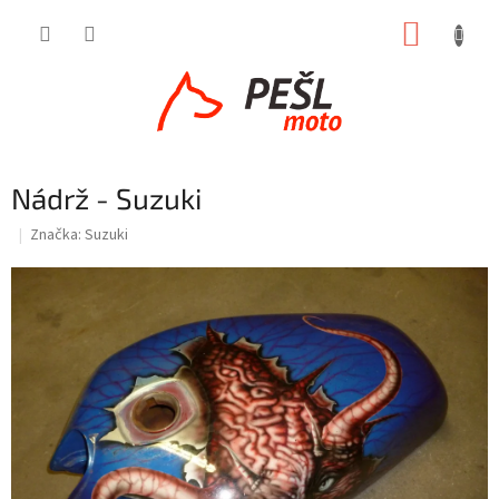
Přejít
NÁKUP
na
obsah
KOŠÍK
Nádrž - Suzuki
Značka:
Suzuki