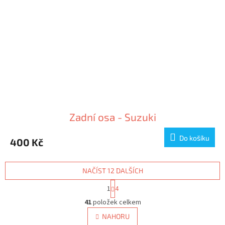
Zadní osa - Suzuki
Do košíku
400 Kč
NAČÍST 12 DALŠÍCH
S
1
4
t
O
r
41
položek celkem
v
á
l
NAHORU
n