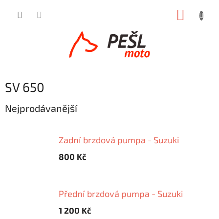
Přejít
NÁKUP
na
obsah
KOŠÍK
SV 650
Nejprodávanější
Zadní brzdová pumpa - Suzuki
800 Kč
Přední brzdová pumpa - Suzuki
1 200 Kč