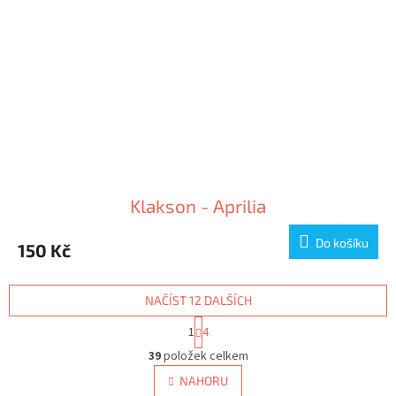
Klakson - Aprilia
Do košíku
150 Kč
NAČÍST 12 DALŠÍCH
S
1
4
t
O
r
39
položek celkem
v
á
l
NAHORU
n