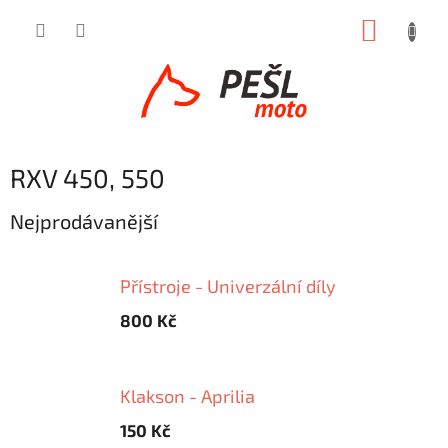
Přejít
NÁKUP
na
obsah
KOŠÍK
RXV 450, 550
Nejprodávanější
Přístroje - Univerzální díly
800 Kč
Klakson - Aprilia
150 Kč