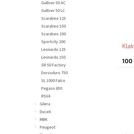
Gulliver 50 AC
Gulliver 50 LC
Scarabeo 125
Scarabeo 150
Scarabeo 200
Sportcity 200
Klak
Leonardo 125
Leonardo 150
100
SR 50 Factory
Dorsoduro 750
SL 1000 Falco
Pegaso 650
RSV4
Gilera
Ducati
MBK
Peugeot