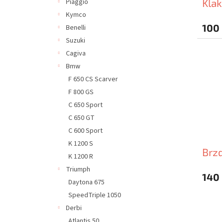
Klak
Piaggio
Kymco
100
Benelli
Suzuki
Cagiva
Bmw
F 650 CS Scarver
F 800 GS
C 650 Sport
C 650 GT
C 600 Sport
K 1200 S
Brzd
K 1200 R
Triumph
140
Daytona 675
SpeedTriple 1050
Derbi
Atlantis 50