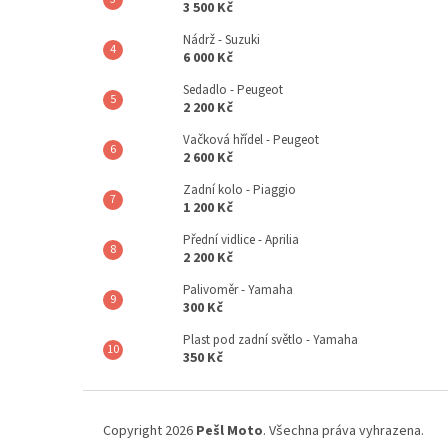
3 500 Kč
Nádrž - Suzuki
6 000 Kč
Sedadlo - Peugeot
2 200 Kč
Vačková hřídel - Peugeot
2 600 Kč
Zadní kolo - Piaggio
1 200 Kč
Přední vidlice - Aprilia
2 200 Kč
Palivoměr - Yamaha
300 Kč
Plast pod zadní světlo - Yamaha
350 Kč
Z
á
Copyright 2026
Pešl Moto
. Všechna práva vyhrazena.
p