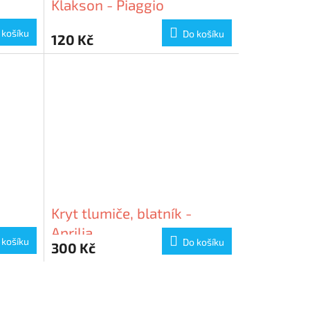
Klakson - Piaggio
 košíku
Do košíku
120 Kč
Kryt tlumiče, blatník -
Aprilia
 košíku
Do košíku
300 Kč