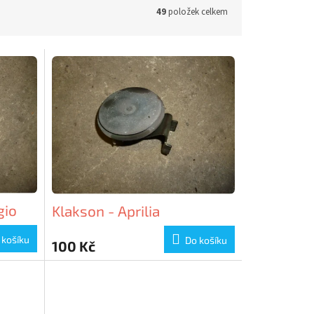
49
položek celkem
gio
Klakson - Aprilia
 košíku
Do košíku
100 Kč