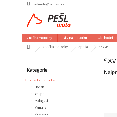
Přejít
peslmoto@seznam.cz
na
obsah
Značka motorky
Díly na motorku
Obchodní p
Domů
Značka motorky
Aprilia
SXV 450
P
SXV
o
Přeskočit
s
Kategorie
kategorie
Nejpr
t
r
Značka motorky
a
Honda
n
Vespa
n
í
Malaguti
p
Yamaha
a
Kawasaki
Ř