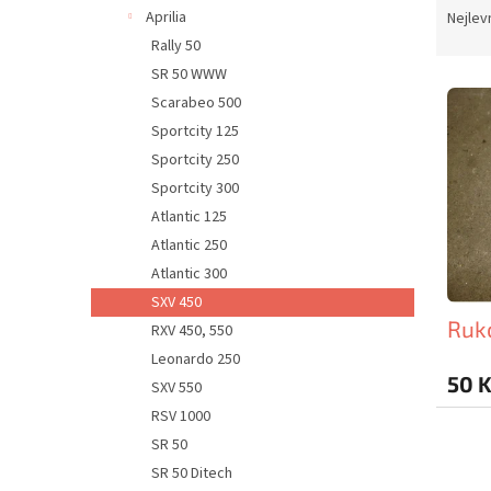
n
a
Aprilia
Nejlev
e
z
Rally 50
l
e
SR 50 WWW
V
n
Scarabeo 500
ý
í
Sportcity 125
p
p
i
r
Sportcity 250
s
o
Sportcity 300
p
d
Atlantic 125
r
u
Atlantic 250
o
k
Atlantic 300
d
t
SXV 450
u
ů
Ruko
k
RXV 450, 550
t
Leonardo 250
ů
50 
SXV 550
RSV 1000
SR 50
SR 50 Ditech