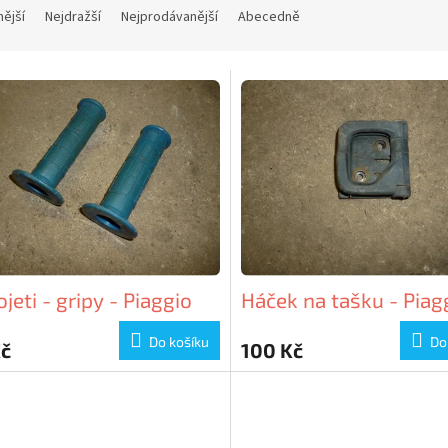
nější
Nejdražší
Nejprodávanější
Abecedně
jeti - gripy - Piaggio
Háček na tašku - Piag
Do košíku
Do
Kč
100 Kč