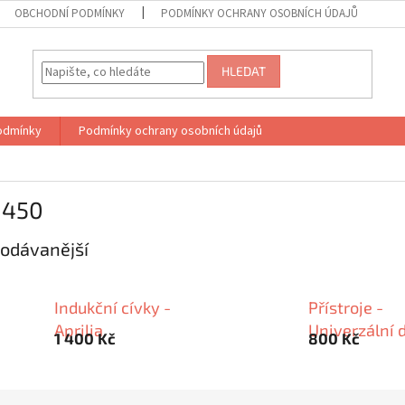
OBCHODNÍ PODMÍNKY
PODMÍNKY OCHRANY OSOBNÍCH ÚDAJŮ
HLEDAT
odmínky
Podmínky ochrany osobních údajů
 450
odávanější
Indukční cívky -
Přístroje -
Aprilia
Univerzální d
1 400 Kč
800 Kč