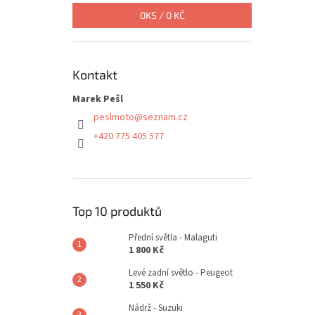
0
KS /
0 KČ
Kontakt
Marek Pešl
peslmoto
@
seznam.cz
+420 775 405 577
Top 10 produktů
Přední světla - Malaguti
1 800 Kč
Levé zadní světlo - Peugeot
1 550 Kč
Nádrž - Suzuki