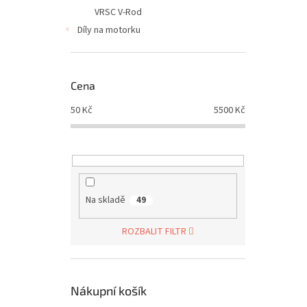
VRSC V-Rod
Díly na motorku
Cena
50
Kč
5500
Kč
Na skladě
49
ROZBALIT FILTR
Nákupní košík