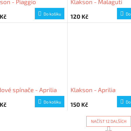
son - Piaggio
Klakson - Malaguti
Do košíku
Do
 Kč
120 Kč
ové spínače - Aprilia
Klakson - Aprilia
Do košíku
Do
 Kč
150 Kč
NAČÍST 12 DALŠÍCH
S