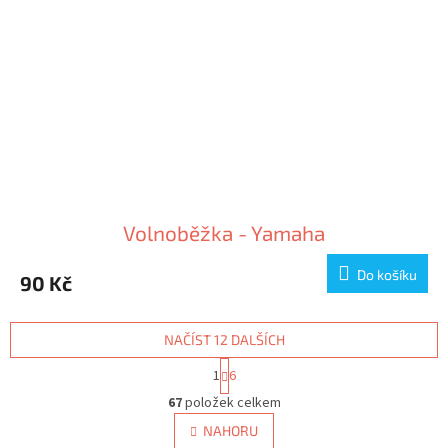
Volnoběžka - Yamaha
Do košíku
90 Kč
NAČÍST 12 DALŠÍCH
S
1
6
t
O
r
67
položek celkem
v
á
l
NAHORU
n