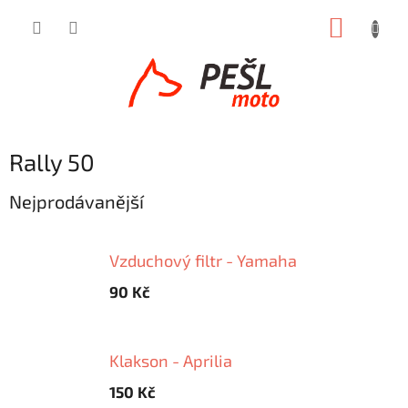
Přejít
NÁKUP
na
obsah
KOŠÍK
Rally 50
Nejprodávanější
Vzduchový filtr - Yamaha
90 Kč
Klakson - Aprilia
150 Kč