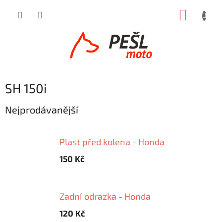
Přejít
NÁKUP
na
obsah
KOŠÍK
SH 150i
Nejprodávanější
Plast před kolena - Honda
150 Kč
Zadní odrazka - Honda
120 Kč