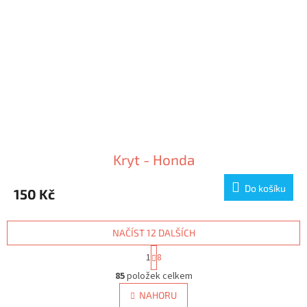
Kryt - Honda
Do košíku
150 Kč
NAČÍST 12 DALŠÍCH
S
1
8
t
O
r
85
položek celkem
v
á
l
NAHORU
n