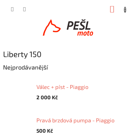
Přejít
NÁKUP
na
obsah
KOŠÍK
Liberty 150
Nejprodávanější
Válec + píst - Piaggio
2 000 Kč
Pravá brzdová pumpa - Piaggio
500 Kč