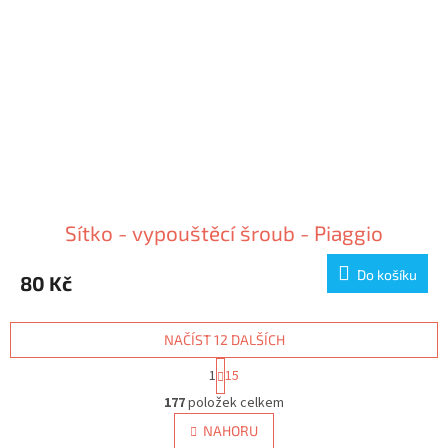
Sítko - vypouštěcí šroub - Piaggio
Do košíku
80 Kč
NAČÍST 12 DALŠÍCH
S
1
15
t
O
r
177
položek celkem
v
á
l
NAHORU
n