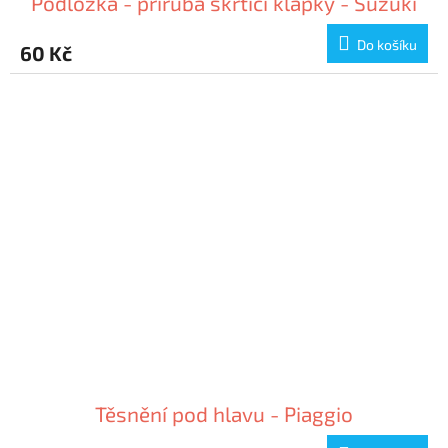
Podložka - příruba škrtící klapky - Suzuki
Do košíku
60 Kč
Těsnění pod hlavu - Piaggio