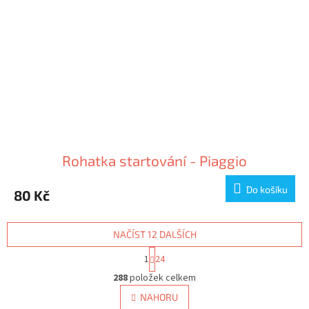
Rohatka startování - Piaggio
Do košíku
80 Kč
NAČÍST 12 DALŠÍCH
S
1
24
t
O
r
288
položek celkem
v
á
l
NAHORU
n