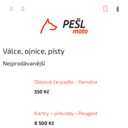
Přejít
NÁKUP
na
obsah
KOŠÍK
Válce, ojnice, písty
Nejprodávanější
Olejové čerpadlo - Yamaha
550 Kč
Kartry + převody - Peugeot
8 500 Kč