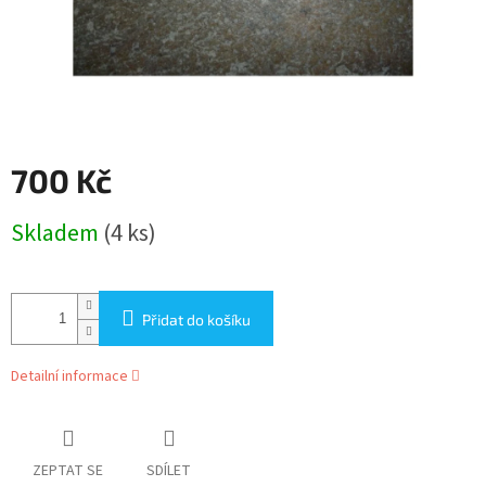
700 Kč
Měrná
Skladem
(4 ks)
cena:
Přidat do košíku
Detailní informace
ZEPTAT SE
SDÍLET