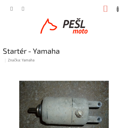
Přejít
NÁKUP
na
obsah
KOŠÍK
Startér - Yamaha
Značka:
Yamaha