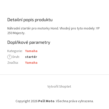
Detailní popis produktu
Náhradní startér pro motorky Hond. Vhodný pro tyto modely: YP
250 Majesty.
Doplňkové parametry
Kategorie
:
Yamaha
?
Druh
:
startér
Značka
:
Yamaha
Z
á
Vytvořil Shoptet
p
a
t
Copyright 2026
Pešl Moto
. Všechna práva vyhrazena.
í