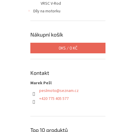
VRSC V-Rod
Díly na motorku
Nákupní košík
0
KS /
0 KČ
Kontakt
Marek Pešl
peslmoto
@
seznam.cz
+420 775 405 577
Top 10 produktů