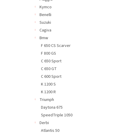
Kymco
Benelli
Suzuki
Cagiva
Bmw
F 650 CS Scarver
F 800 GS
C 650 Sport
C 650 GT
C 600 Sport
K 1200 S
K 1200 R
Triumph
Daytona 675
SpeedTriple 1050
Derbi
Atlantis 50