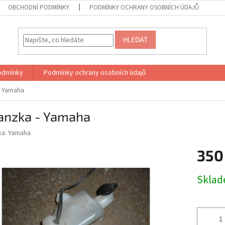
OBCHODNÍ PODMÍNKY
PODMÍNKY OCHRANY OSOBNÍCH ÚDAJŮ
HLEDAT
odmínky
Podmínky ochrany osobních údajů
- Yamaha
anzka - Yamaha
ka:
Yamaha
350
Měrná
Skla
cena: