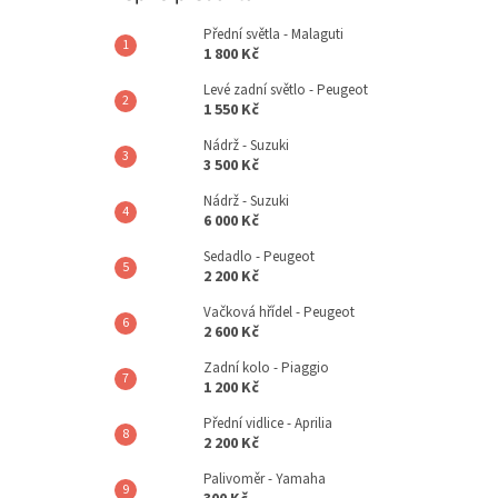
Přední světla - Malaguti
1 800 Kč
Levé zadní světlo - Peugeot
1 550 Kč
Nádrž - Suzuki
3 500 Kč
Nádrž - Suzuki
6 000 Kč
Sedadlo - Peugeot
2 200 Kč
Vačková hřídel - Peugeot
2 600 Kč
Zadní kolo - Piaggio
1 200 Kč
Přední vidlice - Aprilia
2 200 Kč
Palivoměr - Yamaha