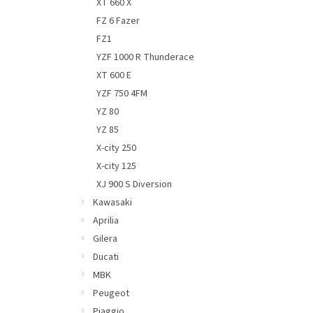
XT 660 X
FZ 6 Fazer
FZ1
YZF 1000 R Thunderace
XT 600 E
YZF 750 4FM
YZ 80
YZ 85
X-city 250
X-city 125
XJ 900 S Diversion
Kawasaki
Aprilia
Gilera
Ducati
MBK
Peugeot
Piaggio