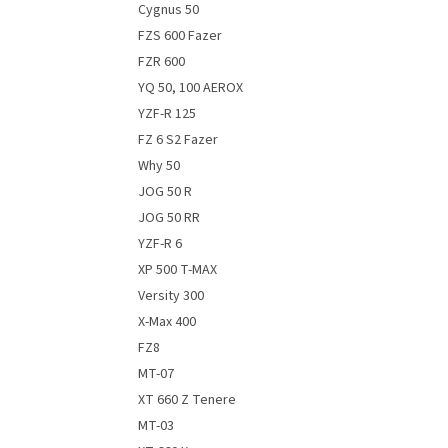
Cygnus 50
FZS 600 Fazer
FZR 600
YQ 50, 100 AEROX
YZF-R 125
FZ 6 S2 Fazer
Why 50
JOG 50 R
JOG 50 RR
YZF-R 6
XP 500 T-MAX
Versity 300
X-Max 400
FZ8
MT-07
XT 660 Z Tenere
MT-03