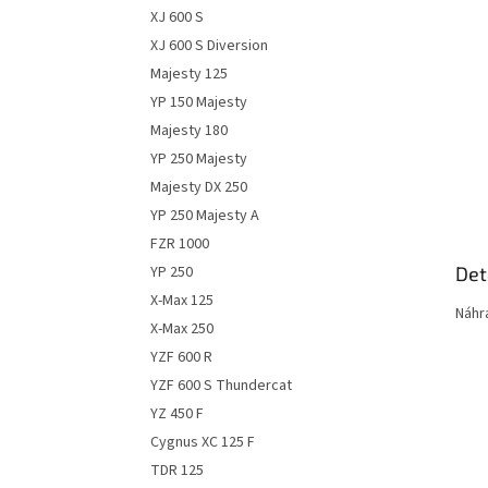
n
XJ 600 S
e
XJ 600 S Diversion
l
Majesty 125
YP 150 Majesty
Majesty 180
YP 250 Majesty
Majesty DX 250
YP 250 Majesty A
FZR 1000
Det
YP 250
X-Max 125
Náhr
X-Max 250
YZF 600 R
YZF 600 S Thundercat
YZ 450 F
Cygnus XC 125 F
TDR 125