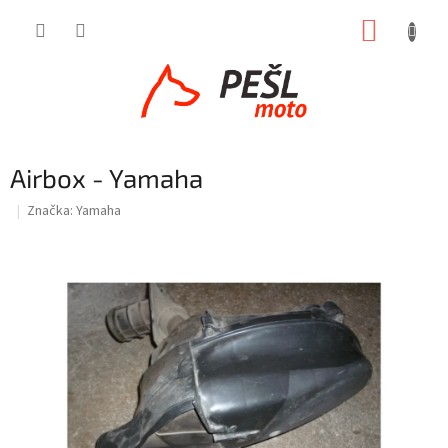
Přejít
NÁKUP
na
obsah
KOŠÍK
Airbox - Yamaha
Značka:
Yamaha