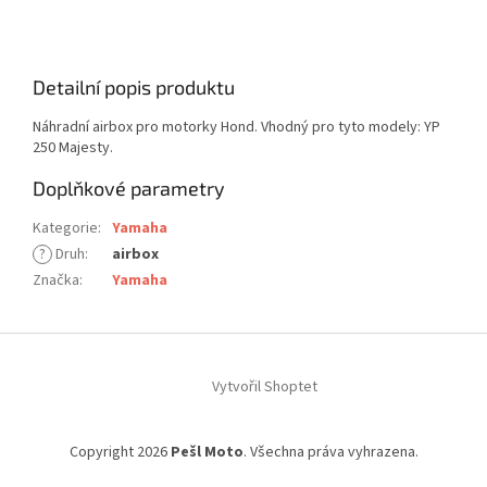
Detailní popis produktu
Náhradní airbox pro motorky Hond. Vhodný pro tyto modely: YP
250 Majesty.
Doplňkové parametry
Kategorie
:
Yamaha
?
Druh
:
airbox
Značka
:
Yamaha
Z
á
Vytvořil Shoptet
p
a
t
Copyright 2026
Pešl Moto
. Všechna práva vyhrazena.
í