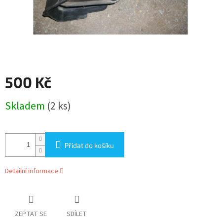
500 Kč
Měrná
Skladem
(2 ks)
cena:
Přidat do košíku
Detailní informace
ZEPTAT SE
SDÍLET