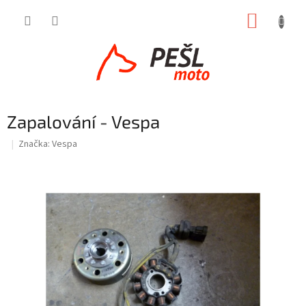
Přejít
NÁKUP
na
obsah
KOŠÍK
Zapalování - Vespa
Značka:
Vespa