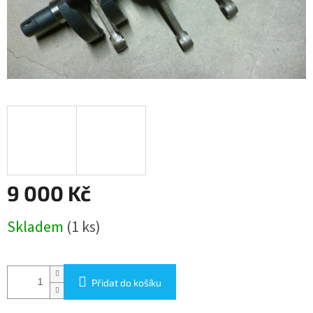
9 000 Kč
Měrná
Skladem
(1 ks)
cena:
Přidat do košíku