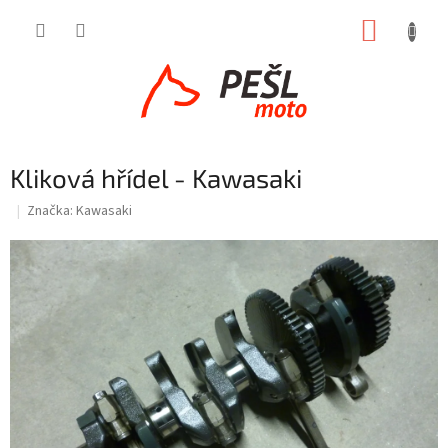
Přejít
NÁKUP
na
obsah
KOŠÍK
Kliková hřídel - Kawasaki
Značka:
Kawasaki