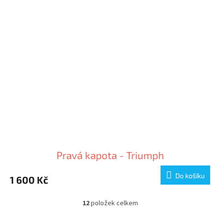
Pravá kapota - Triumph
Do košíku
1 600 Kč
12
položek celkem
O
v