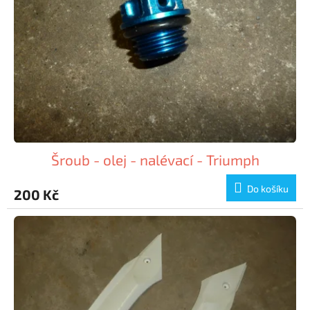
Šroub - olej - nalévací - Triumph
Do košíku
200 Kč