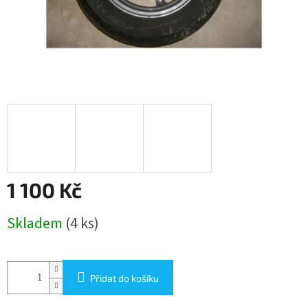
1 100 Kč
Měrná
Skladem
(4 ks)
cena:
Přidat do košíku