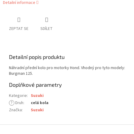
Detailní informace
ZEPTAT SE
SDÍLET
Detailní popis produktu
Náhradní přední kolo pro motorky Hond. Vhodný pro tyto modely:
Burgman 125.
Doplňkové parametry
Kategorie
:
Suzuki
?
Druh
:
celá kola
Značka
:
Suzuki
Z