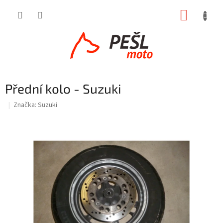
Přejít
NÁKUP
na
obsah
KOŠÍK
Přední kolo - Suzuki
Značka:
Suzuki