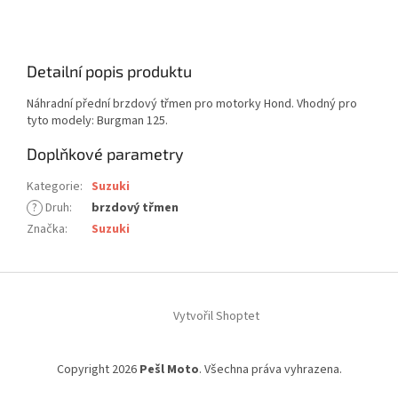
Detailní popis produktu
Náhradní přední brzdový třmen pro motorky Hond. Vhodný pro
tyto modely: Burgman 125.
Doplňkové parametry
Kategorie
:
Suzuki
?
Druh
:
brzdový třmen
Značka
:
Suzuki
Z
á
Vytvořil Shoptet
p
a
t
Copyright 2026
Pešl Moto
. Všechna práva vyhrazena.
í