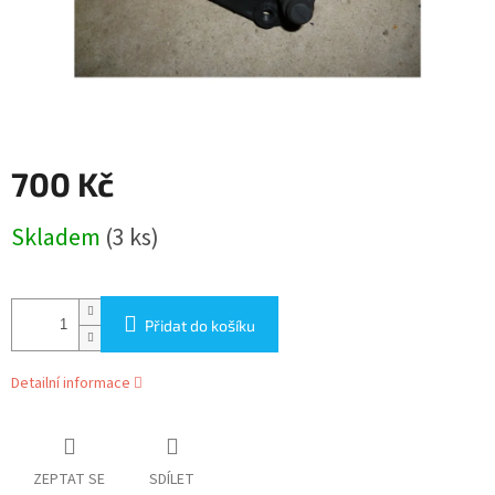
700 Kč
Měrná
Skladem
(3 ks)
cena:
Přidat do košíku
Detailní informace
ZEPTAT SE
SDÍLET