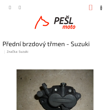
Přejít
NÁKUP
na
obsah
KOŠÍK
Přední brzdový třmen - Suzuki
Značka:
Suzuki