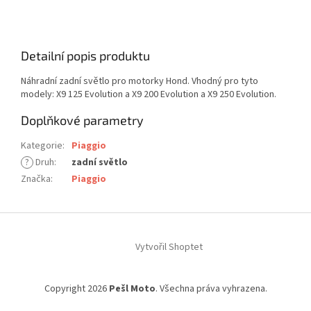
Detailní popis produktu
Náhradní zadní světlo pro motorky Hond. Vhodný pro tyto
modely: X9 125 Evolution a X9 200 Evolution a X9 250 Evolution.
Doplňkové parametry
Kategorie
:
Piaggio
?
Druh
:
zadní světlo
Značka
:
Piaggio
Z
á
Vytvořil Shoptet
p
a
t
Copyright 2026
Pešl Moto
. Všechna práva vyhrazena.
í