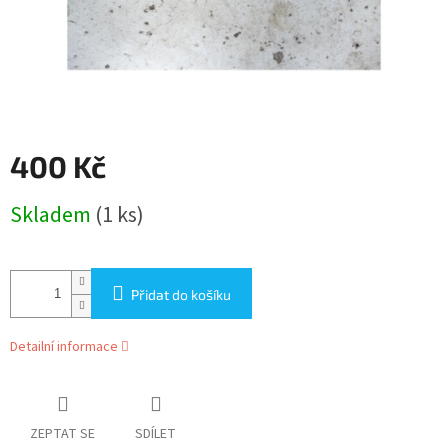
400 Kč
Měrná
Skladem
(1 ks)
cena:
Přidat do košíku
Detailní informace
ZEPTAT SE
SDÍLET