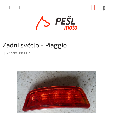
Přejít
NÁKUP
na
obsah
KOŠÍK
Zadní světlo - Piaggio
Značka:
Piaggio