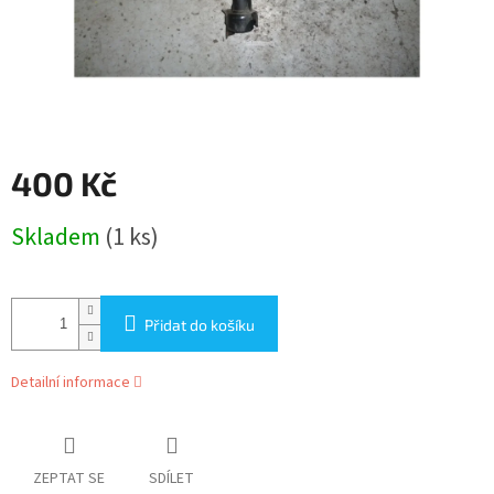
400 Kč
Měrná
Skladem
(1 ks)
cena:
Přidat do košíku
Detailní informace
ZEPTAT SE
SDÍLET