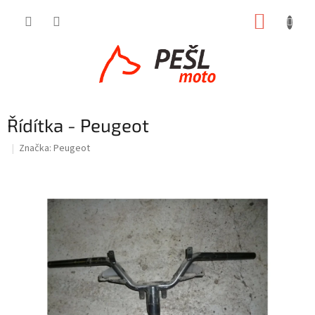
Přejít
NÁKUP
na
obsah
KOŠÍK
Řídítka - Peugeot
Značka:
Peugeot