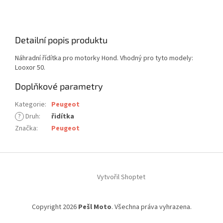
Detailní popis produktu
Náhradní řídítka pro motorky Hond. Vhodný pro tyto modely:
Looxor 50.
Doplňkové parametry
Kategorie
:
Peugeot
?
Druh
:
řidítka
Značka
:
Peugeot
Z
á
Vytvořil Shoptet
p
a
t
Copyright 2026
Pešl Moto
. Všechna práva vyhrazena.
í