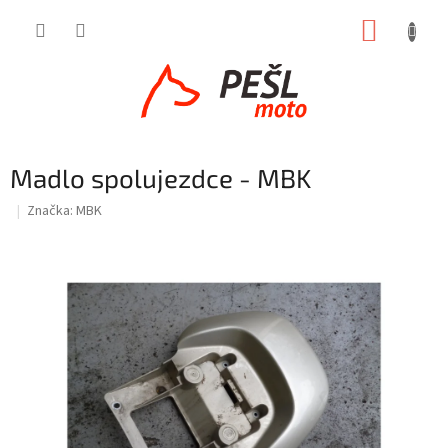
Přejít
NÁKUP
na
obsah
KOŠÍK
Madlo spolujezdce - MBK
Značka:
MBK