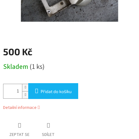
500 Kč
Měrná
Skladem
(1 ks)
cena:
Přidat do košíku
Detailní informace
ZEPTAT SE
SDÍLET