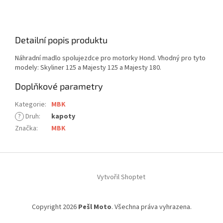
Detailní popis produktu
Náhradní madlo spolujezdce pro motorky Hond. Vhodný pro tyto
modely: Skyliner 125 a Majesty 125 a Majesty 180.
Doplňkové parametry
Kategorie
:
MBK
?
Druh
:
kapoty
Značka
:
MBK
Z
á
Vytvořil Shoptet
p
a
t
Copyright 2026
Pešl Moto
. Všechna práva vyhrazena.
í