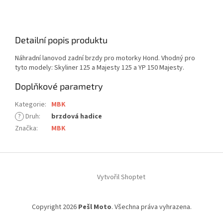
Detailní popis produktu
Náhradní lanovod zadní brzdy pro motorky Hond. Vhodný pro
tyto modely: Skyliner 125 a Majesty 125 a YP 150 Majesty.
Doplňkové parametry
Kategorie
:
MBK
?
Druh
:
brzdová hadice
Značka
:
MBK
Z
á
Vytvořil Shoptet
p
a
t
Copyright 2026
Pešl Moto
. Všechna práva vyhrazena.
í