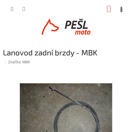
Přejít
NÁKUP
na
obsah
KOŠÍK
Lanovod zadní brzdy - MBK
Značka:
MBK