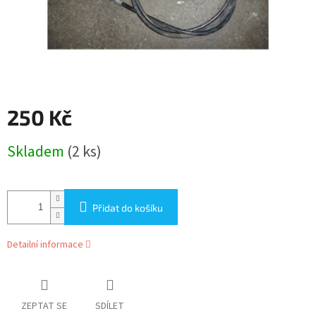
250 Kč
Měrná
Skladem
(2 ks)
cena:
Přidat do košíku
Detailní informace
ZEPTAT SE
SDÍLET