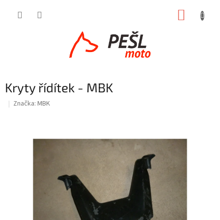
Přejít
NÁKUP
na
obsah
KOŠÍK
Kryty řídítek - MBK
Značka:
MBK