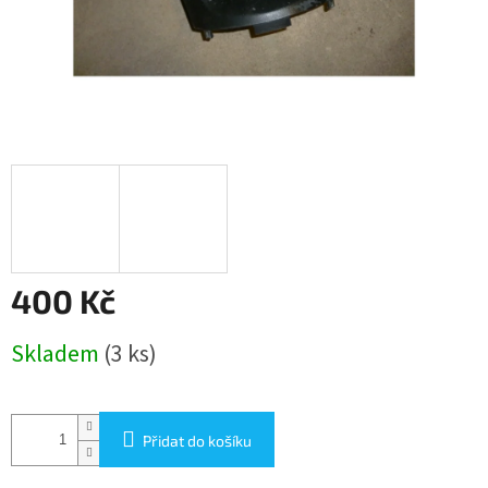
400 Kč
Měrná
Skladem
(3 ks)
cena:
Přidat do košíku