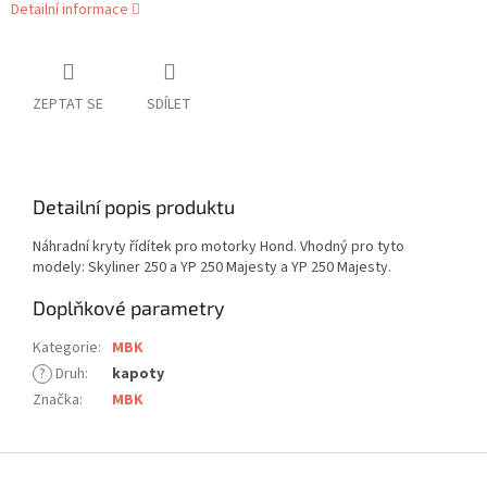
Detailní informace
ZEPTAT SE
SDÍLET
Detailní popis produktu
Náhradní kryty řídítek pro motorky Hond. Vhodný pro tyto
modely: Skyliner 250 a YP 250 Majesty a YP 250 Majesty.
Doplňkové parametry
Kategorie
:
MBK
?
Druh
:
kapoty
Značka
:
MBK
Z