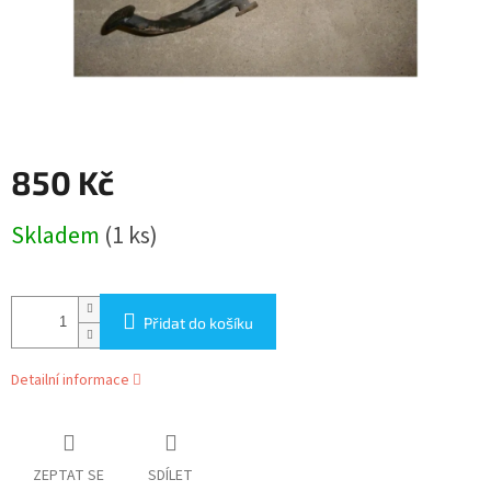
850 Kč
Měrná
Skladem
(1 ks)
cena:
Přidat do košíku
Detailní informace
ZEPTAT SE
SDÍLET