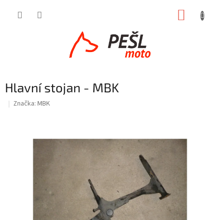
Přejít
NÁKUP
na
obsah
KOŠÍK
Hlavní stojan - MBK
Značka:
MBK