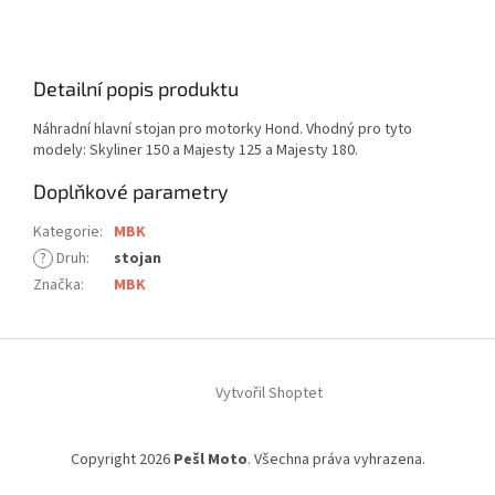
Detailní popis produktu
Náhradní hlavní stojan pro motorky Hond. Vhodný pro tyto
modely: Skyliner 150 a Majesty 125 a Majesty 180.
Doplňkové parametry
Kategorie
:
MBK
?
Druh
:
stojan
Značka
:
MBK
Z
á
Vytvořil Shoptet
p
a
t
Copyright 2026
Pešl Moto
. Všechna práva vyhrazena.
í