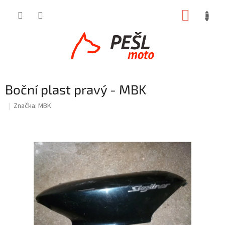
Přejít
NÁKUP
na
obsah
KOŠÍK
Boční plast pravý - MBK
Značka:
MBK