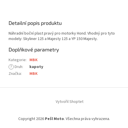
Detailní popis produktu
Náhradní boční plast pravý pro motorky Hond. Vhodný pro tyto
modely: Skyliner 125 a Majesty 125 a YP 150 Majesty.
Doplňkové parametry
Kategorie
:
MBK
?
Druh
:
kapoty
Značka
:
MBK
Z
á
Vytvořil Shoptet
p
a
t
Copyright 2026
Pešl Moto
. Všechna práva vyhrazena.
í