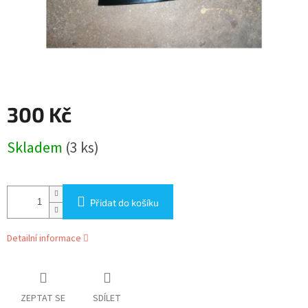
300 Kč
Měrná
Skladem
(3 ks)
cena:
Přidat do košíku
Detailní informace
ZEPTAT SE
SDÍLET