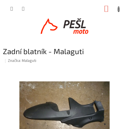
Přejít
NÁKUP
na
obsah
KOŠÍK
Zadní blatník - Malaguti
Značka:
Malaguti