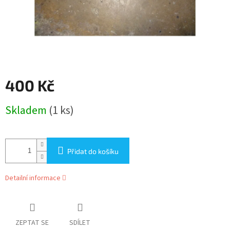
400 Kč
Měrná
Skladem
(1 ks)
cena:
Přidat do košíku
Detailní informace
ZEPTAT SE
SDÍLET