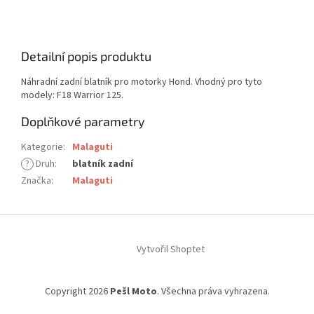
Detailní popis produktu
Náhradní zadní blatník pro motorky Hond. Vhodný pro tyto
modely: F18 Warrior 125.
Doplňkové parametry
Kategorie
:
Malaguti
?
Druh
:
blatník zadní
Značka
:
Malaguti
Z
á
Vytvořil Shoptet
p
a
t
Copyright 2026
Pešl Moto
. Všechna práva vyhrazena.
í