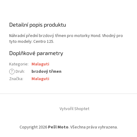
Detailní popis produktu
Náhradní přední brzdový třmen pro motorky Hond. Vhodný pro
tyto modely: Centro 125.
Doplňkové parametry
Kategorie
:
Malaguti
?
Druh
:
brzdový třmen
Značka
:
Malaguti
Z
á
Vytvořil Shoptet
p
a
t
Copyright 2026
Pešl Moto
. Všechna práva vyhrazena.
í