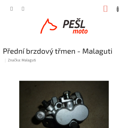
Přejít
NÁKUP
na
obsah
KOŠÍK
Přední brzdový třmen - Malaguti
Značka:
Malaguti