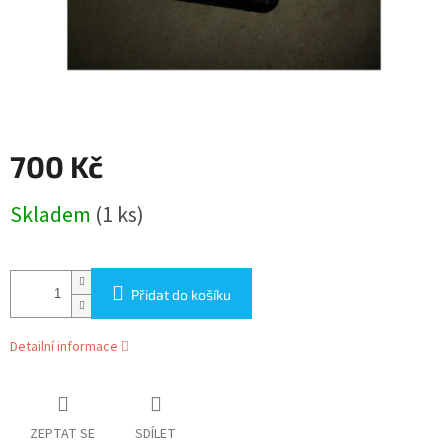
700 Kč
Měrná
Skladem
(1 ks)
cena:
Přidat do košíku
Detailní informace
ZEPTAT SE
SDÍLET