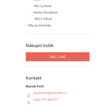
M2 Cyclone
Harley-Davidson
VRSC V-Rod
Díly na motorku
Nákupní košík
0
KS /
0 KČ
Kontakt
Marek Pešl
peslmoto
@
seznam.cz
+420 775 405 577