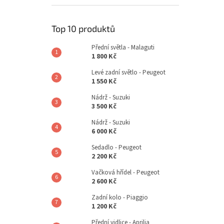
Top 10 produktů
Přední světla - Malaguti
1 800 Kč
Levé zadní světlo - Peugeot
1 550 Kč
Nádrž - Suzuki
3 500 Kč
Nádrž - Suzuki
6 000 Kč
Sedadlo - Peugeot
2 200 Kč
Vačková hřídel - Peugeot
2 600 Kč
Zadní kolo - Piaggio
1 200 Kč
Přední vidlice - Aprilia