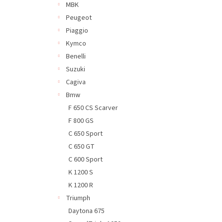
MBK
Peugeot
Piaggio
Kymco
Benelli
Suzuki
Cagiva
Bmw
F 650 CS Scarver
F 800 GS
C 650 Sport
C 650 GT
C 600 Sport
K 1200 S
K 1200 R
Triumph
Daytona 675