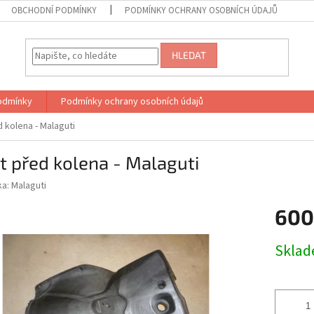
OBCHODNÍ PODMÍNKY
PODMÍNKY OCHRANY OSOBNÍCH ÚDAJŮ
HLEDAT
odmínky
Podmínky ochrany osobních údajů
d kolena - Malaguti
t před kolena - Malaguti
ka:
Malaguti
600
Měrná
Skla
cena: