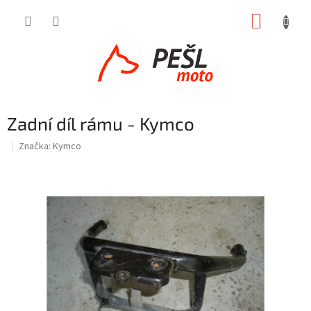
Přejít
NÁKUP
na
obsah
KOŠÍK
Zadní díl rámu - Kymco
Značka:
Kymco