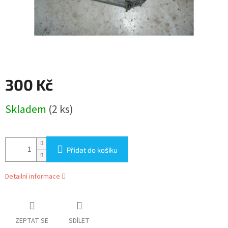
300 Kč
Měrná
Skladem
(2 ks)
cena:
Přidat do košíku
Detailní informace
ZEPTAT SE
SDÍLET