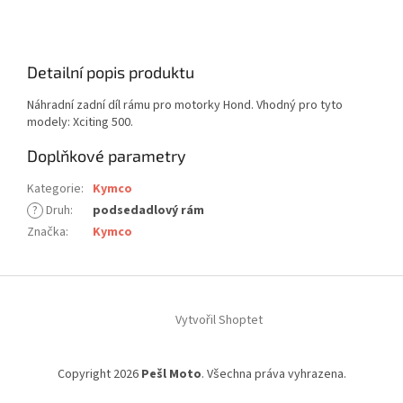
Detailní popis produktu
Náhradní zadní díl rámu pro motorky Hond. Vhodný pro tyto
modely: Xciting 500.
Doplňkové parametry
Kategorie
:
Kymco
?
Druh
:
podsedadlový rám
Značka
:
Kymco
Z
á
Vytvořil Shoptet
p
a
t
Copyright 2026
Pešl Moto
. Všechna práva vyhrazena.
í