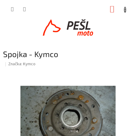
Přejít
NÁKUP
na
obsah
KOŠÍK
Spojka - Kymco
Značka:
Kymco