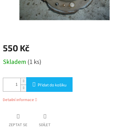
550 Kč
Měrná
Skladem
(1 ks)
cena:
Přidat do košíku
Detailní informace
ZEPTAT SE
SDÍLET