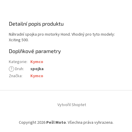
Detailní popis produktu
Náhradní spojka pro motorky Hond. Vhodný pro tyto modely:
Xciting 500.
Doplňkové parametry
Kategorie
:
Kymco
?
Druh
:
spojka
Značka
:
Kymco
Z
á
Vytvořil Shoptet
p
a
t
Copyright 2026
Pešl Moto
. Všechna práva vyhrazena.
í