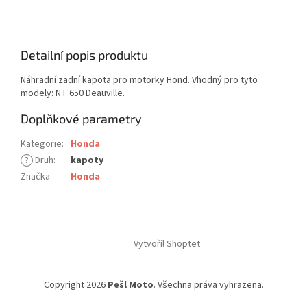
Detailní popis produktu
Náhradní zadní kapota pro motorky Hond. Vhodný pro tyto
modely: NT 650 Deauville.
Doplňkové parametry
Kategorie
:
Honda
?
Druh
:
kapoty
Značka
:
Honda
Z
á
Vytvořil Shoptet
p
a
t
Copyright 2026
Pešl Moto
. Všechna práva vyhrazena.
í