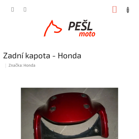
Přejít
NÁKUP
na
obsah
KOŠÍK
Zadní kapota - Honda
Značka:
Honda