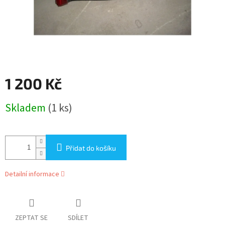
1 200 Kč
Měrná
Skladem
(1 ks)
cena:
Přidat do košíku
Detailní informace
ZEPTAT SE
SDÍLET