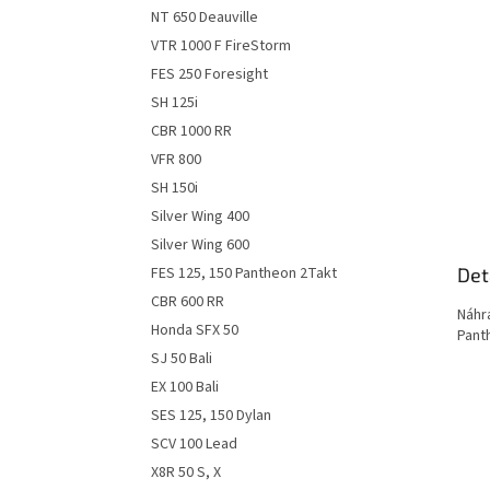
n
NT 650 Deauville
e
VTR 1000 F FireStorm
l
FES 250 Foresight
SH 125i
CBR 1000 RR
VFR 800
SH 150i
Silver Wing 400
Silver Wing 600
Det
FES 125, 150 Pantheon 2Takt
CBR 600 RR
Náhr
Honda SFX 50
Pant
SJ 50 Bali
EX 100 Bali
SES 125, 150 Dylan
SCV 100 Lead
X8R 50 S, X