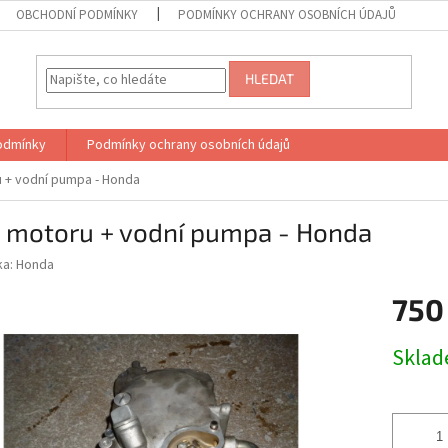
OBCHODNÍ PODMÍNKY
PODMÍNKY OCHRANY OSOBNÍCH ÚDAJŮ
HLEDAT
odmínky
Podmínky ochrany osobních údajů
 + vodní pumpa - Honda
o motoru + vodní pumpa - Honda
ka:
Honda
750
Měrná
Skla
cena: