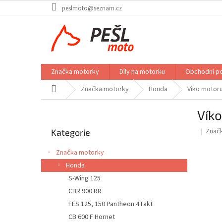
Přejít
peslmoto@seznam.cz
na
obsah
Značka motorky
Díly na motorku
Obchodní p
Domů
Značka motorky
Honda
Víko motoru
P
Vík
o
Přeskočit
s
Znač
Kategorie
kategorie
t
r
Značka motorky
a
Honda
n
S-Wing 125
n
í
CBR 900 RR
p
FES 125, 150 Pantheon 4Takt
a
CB 600 F Hornet