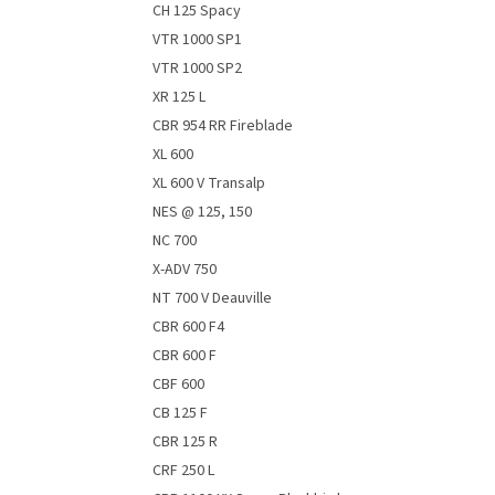
CH 125 Spacy
VTR 1000 SP1
VTR 1000 SP2
XR 125 L
CBR 954 RR Fireblade
XL 600
XL 600 V Transalp
NES @ 125, 150
NC 700
X-ADV 750
NT 700 V Deauville
CBR 600 F4
CBR 600 F
CBF 600
CB 125 F
CBR 125 R
CRF 250 L