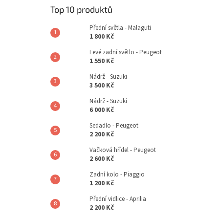
Top 10 produktů
Přední světla - Malaguti
1 800 Kč
Levé zadní světlo - Peugeot
1 550 Kč
Nádrž - Suzuki
3 500 Kč
Nádrž - Suzuki
6 000 Kč
Sedadlo - Peugeot
2 200 Kč
Vačková hřídel - Peugeot
2 600 Kč
Zadní kolo - Piaggio
1 200 Kč
Přední vidlice - Aprilia
2 200 Kč