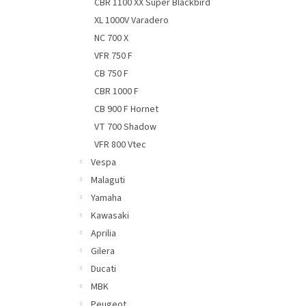
CBR 1100 XX Super Blackbird
XL 1000V Varadero
NC 700 X
VFR 750 F
CB 750 F
CBR 1000 F
CB 900 F Hornet
VT 700 Shadow
VFR 800 Vtec
Vespa
Malaguti
Yamaha
Kawasaki
Aprilia
Gilera
Ducati
MBK
Peugeot