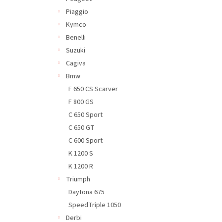
Piaggio
Kymco
Benelli
Suzuki
Cagiva
Bmw
F 650 CS Scarver
F 800 GS
C 650 Sport
C 650 GT
C 600 Sport
K 1200 S
K 1200 R
Triumph
Daytona 675
SpeedTriple 1050
Derbi