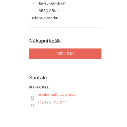
Harley-Davidson
VRSC V-Rod
Díly na motorku
Nákupní košík
0
KS /
0 KČ
Kontakt
Marek Pešl
peslmoto
@
seznam.cz
+420 775 405 577