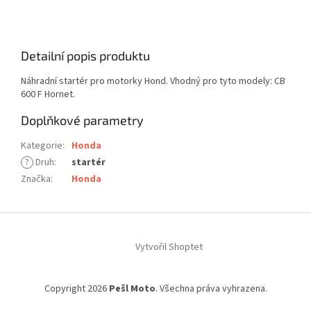
Detailní popis produktu
Náhradní startér pro motorky Hond. Vhodný pro tyto modely: CB
600 F Hornet.
Doplňkové parametry
Kategorie
:
Honda
?
Druh
:
startér
Značka
:
Honda
Z
á
Vytvořil Shoptet
p
a
t
Copyright 2026
Pešl Moto
. Všechna práva vyhrazena.
í