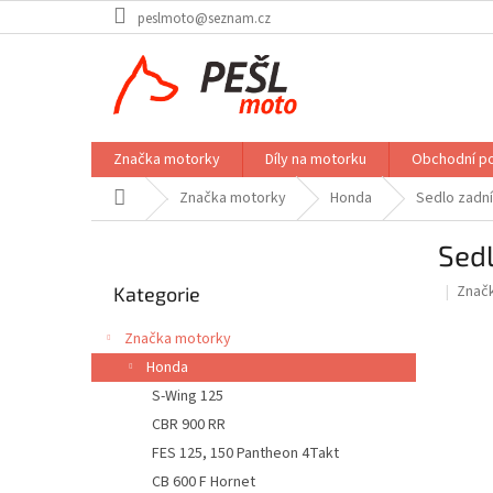
Přejít
peslmoto@seznam.cz
na
obsah
Značka motorky
Díly na motorku
Obchodní p
Domů
Značka motorky
Honda
Sedlo zadní
P
Sedl
o
Přeskočit
s
Znač
Kategorie
kategorie
t
r
Značka motorky
a
Honda
n
S-Wing 125
n
í
CBR 900 RR
p
FES 125, 150 Pantheon 4Takt
a
CB 600 F Hornet