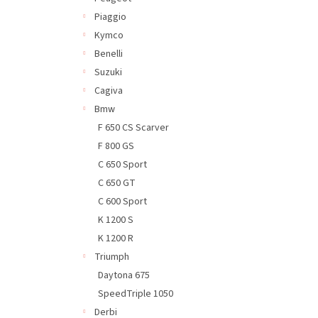
Piaggio
Kymco
Benelli
Suzuki
Cagiva
Bmw
F 650 CS Scarver
F 800 GS
C 650 Sport
C 650 GT
C 600 Sport
K 1200 S
K 1200 R
Triumph
Daytona 675
SpeedTriple 1050
Derbi