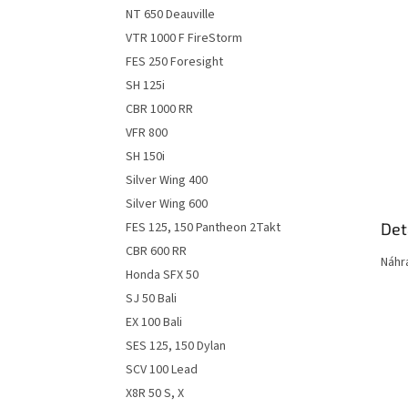
n
NT 650 Deauville
e
VTR 1000 F FireStorm
l
FES 250 Foresight
SH 125i
CBR 1000 RR
VFR 800
SH 150i
Silver Wing 400
Silver Wing 600
Det
FES 125, 150 Pantheon 2Takt
CBR 600 RR
Náhr
Honda SFX 50
SJ 50 Bali
EX 100 Bali
SES 125, 150 Dylan
SCV 100 Lead
X8R 50 S, X