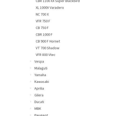
CBR 1100 XX Super Blackbird
XL 1000V Varadero
NC 700 X
VFR 750 F
CB 750 F
CBR 1000 F
CB 900 F Hornet
VT 700 Shadow
VFR 800 Vtec
Vespa
Malaguti
Yamaha
Kawasaki
Aprilia
Gilera
Ducati
MBK
Peugeot