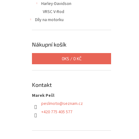
Harley-Davidson
VRSC V-Rod
Díly na motorku
Nákupní košík
0
KS /
0 KČ
Kontakt
Marek Pešl
peslmoto
@
seznam.cz
+420 775 405 577