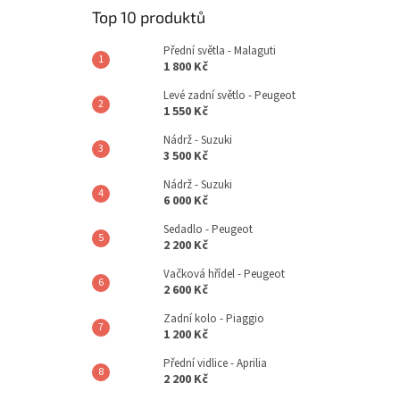
Top 10 produktů
Přední světla - Malaguti
1 800 Kč
Levé zadní světlo - Peugeot
1 550 Kč
Nádrž - Suzuki
3 500 Kč
Nádrž - Suzuki
6 000 Kč
Sedadlo - Peugeot
2 200 Kč
Vačková hřídel - Peugeot
2 600 Kč
Zadní kolo - Piaggio
1 200 Kč
Přední vidlice - Aprilia
2 200 Kč