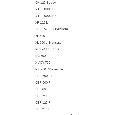
CH 125 Spacy
VTR 1000 SP1
VTR 1000 SP2
XR 125 L
CBR 954 RR Fireblade
XL 600
XL 600 V Transalp
NES @ 125, 150
NC 700
X-ADV 750
NT 700 V Deauville
CBR 600 F4
CBR 600 F
CBF 600
CB 125 F
CBR 125 R
CRF 250 L