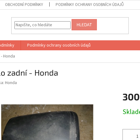
OBCHODNÍ PODMÍNKY
PODMÍNKY OCHRANY OSOBNÍCH ÚDAJŮ
HLEDAT
odmínky
Podmínky ochrany osobních údajů
 - Honda
o zadní - Honda
ka:
Honda
300
Měrná
Skla
cena: