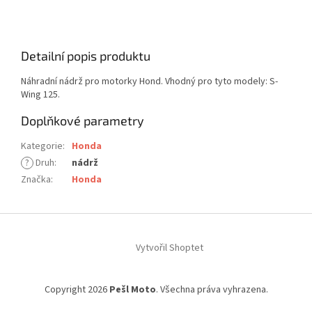
Detailní popis produktu
Náhradní nádrž pro motorky Hond. Vhodný pro tyto modely: S-
Wing 125.
Doplňkové parametry
Kategorie
:
Honda
?
Druh
:
nádrž
Značka
:
Honda
Z
á
Vytvořil Shoptet
p
a
t
Copyright 2026
Pešl Moto
. Všechna práva vyhrazena.
í