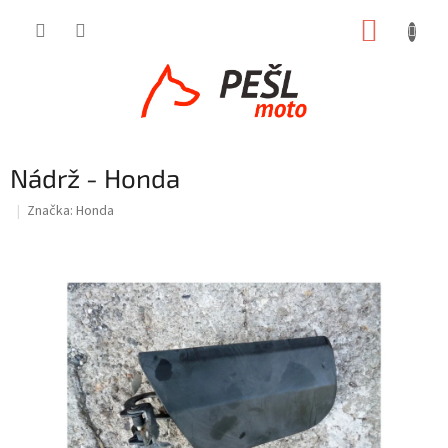
Přejít
NÁKUP
na
obsah
KOŠÍK
Nádrž - Honda
Značka:
Honda