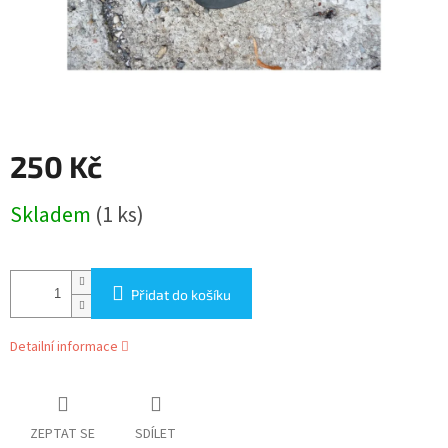
250 Kč
Měrná
Skladem
(1 ks)
cena:
Přidat do košíku
Detailní informace
ZEPTAT SE
SDÍLET