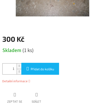
300 Kč
Měrná
Skladem
(1 ks)
cena:
Přidat do košíku
Detailní informace
ZEPTAT SE
SDÍLET