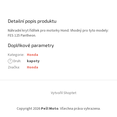
Detailní popis produktu
Náhradní kryt řídítek pro motorky Hond. Vhodný pro tyto modely:
FES 125 Pantheon.
Doplňkové parametry
Kategorie
:
Honda
?
Druh
:
kapoty
Značka
:
Honda
Z
á
Vytvořil Shoptet
p
a
t
Copyright 2026
Pešl Moto
. Všechna práva vyhrazena.
í