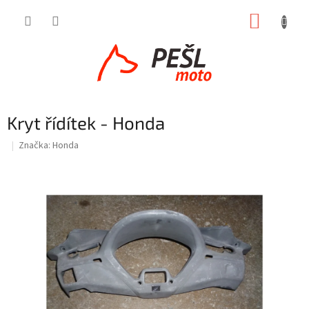
Přejít
NÁKUP
na
obsah
KOŠÍK
Kryt řídítek - Honda
Značka:
Honda