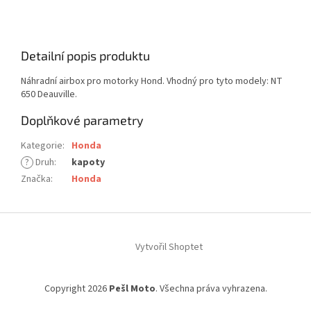
Detailní popis produktu
Náhradní airbox pro motorky Hond. Vhodný pro tyto modely: NT
650 Deauville.
Doplňkové parametry
Kategorie
:
Honda
?
Druh
:
kapoty
Značka
:
Honda
Z
á
Vytvořil Shoptet
p
a
t
Copyright 2026
Pešl Moto
. Všechna práva vyhrazena.
í