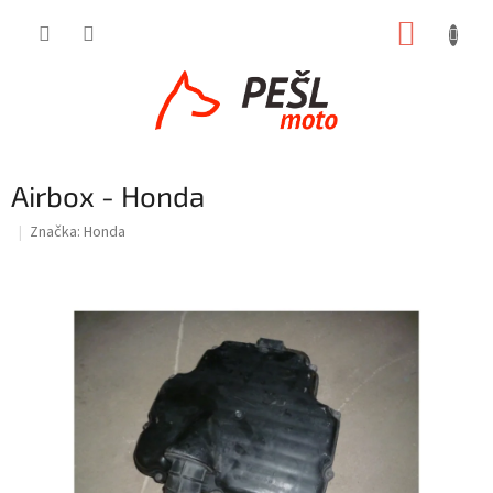
Přejít
NÁKUP
na
obsah
KOŠÍK
Airbox - Honda
Značka:
Honda