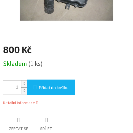
800 Kč
Měrná
Skladem
(1 ks)
cena:
Přidat do košíku
Detailní informace
ZEPTAT SE
SDÍLET