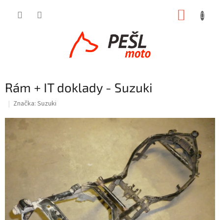
Přejít
NÁKUP
na
obsah
KOŠÍK
Rám + IT doklady - Suzuki
Značka:
Suzuki