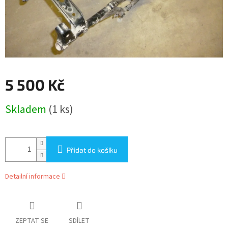
5 500 Kč
Měrná
Skladem
(1 ks)
cena:
Přidat do košíku
Detailní informace
ZEPTAT SE
SDÍLET